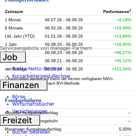
1
Zeitraum
Performance
1 Monat
06.07.26 - 06.08.26
+2,19%
6 Monate
06.02.26 - 06.08.26
+15,99%
Lfd. Jahr (YTD)
01.01.26 - 06.08.26
+13,86%
1 Jahr
06.08.25 - 06.08.26
+16,95%
Serviceangebote von manager-Partnern
3 Jahre
06.08.23 - 06.08.26
+66,27%
Job
5 Jahre
06.08.21 - 06.08.26
+45,12%
Brutto-Netto-Rechner
seit Auflage
22.05.19 - 06.08.26
+121,34%
Kurzarbeitergeld-Rechner
1
Kennzahlen werden auf Basis der letzten verfügbaren NAVs
Finanzen
berechnet. Berechnung nach BVI-Methode.
Börse
Fondsgebühren
Wirtschaftsbücher
Versicherungen
Aktueller Ausgabeaufschlag
--
Freizeit
Aktuelle Rücknahmegebühr
--
Maximaler Ausgabeaufschlag
5,00%
Bücher bestellen