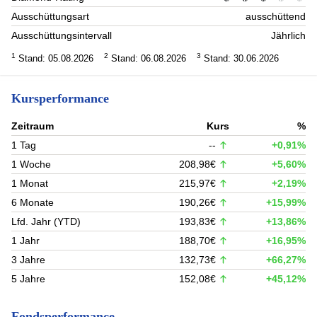
Ausschüttungsart
ausschüttend
Ausschüttungsintervall
Jährlich
1
2
3
Stand: 05.08.2026
Stand: 06.08.2026
Stand: 30.06.2026
Kursperformance
Zeitraum
Kurs
%
1 Tag
--
+0,91%
1 Woche
208,98€
+5,60%
1 Monat
215,97€
+2,19%
6 Monate
190,26€
+15,99%
Lfd. Jahr (YTD)
193,83€
+13,86%
1 Jahr
188,70€
+16,95%
3 Jahre
132,73€
+66,27%
5 Jahre
152,08€
+45,12%
Fondsperformance