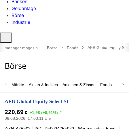
Banken
Geldanlage
Börse
Industrie
Suche
öffnen
AFB Global Equity Sele
manager magazin
Börse
Fonds
Märkte
Aktien & Indizes
Anleihen & Zinsen
Fonds
Rohsto
AFB Global Equity Select SI
220,69
€
+1,98 (+0,91%)
06.08.2026, 17:03:11 Uhr
WKN: A2PE03
ISIN: DE000A2PE030
Wertpapiertyp: Fonds