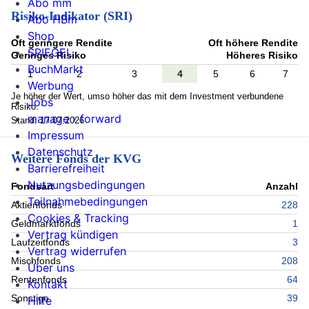
Abo mm
Risiko-Indikator (SRI)
Abo HBm
Shop
Oft geringere Rendite
Oft höhere Rendite
SPIEGEL
Geringes Risiko
Höheres Risiko
BuchMarkt
1
2
3
4
5
6
7
Werbung
Je höher der Wert, umso höher das mit dem Investment verbundene
Jobs
Risiko.
manage › forward
Stand: 17.07.2026
Impressum
Datenschutz
Weitere Fonds der KVG
Barrierefreiheit
Nutzungsbedingungen
Fondsart
Anzahl
Teilnahmebedingungen
Aktienfonds
228
Cookies & Tracking
Geldmarktfonds
1
Vertrag kündigen
Laufzeitfonds
3
Vertrag widerrufen
Mischfonds
208
Über uns
Rentenfonds
64
Kontakt
Sonstige
39
Hilfe