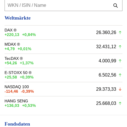
Weltmärkte
DAX ®
26.360,26
+220,13
+0,84%
MDAX ®
32.431,12
+4,79
+0,01%
TecDAX ®
4.000,99
+54,26
+1,37%
E-STOXX 50 ®
6.502,56
+25,58
+0,39%
NASDAQ 100
29.373,33
-114,46
-0,39%
HANG SENG
25.668,03
+136,03
+0,53%
Fondsdaten