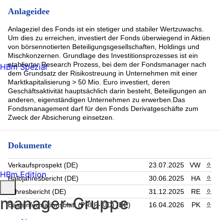
Wheaton Precious Metals -CAD- (2.66%)
Anlageidee
Amphenol (2.63%)
NASPERS N ORD (2.58%)
Anlageziel des Fonds ist ein stetiger und stabiler Wertzuwachs.
Waste Management Inc (2.54%)
Um dies zu erreichen, investiert der Fonds überwiegend in Aktien
PrairieSky Royalty (2.5%)
von börsennotierten Beteiligungsgesellschaften, Holdings und
ADDTECH AB-B SHARES (2.5%)
Mischkonzernen. Grundlage des Investitionsprozesses ist ein
INTERDIGITAL INC COMMON STOCK USD.01 (2.46%)
etablierter Research Prozess, bei dem der Fondsmanager nach
HBm Spezial
Rest (28.82%)
dem Grundsatz der Risikostreuung in Unternehmen mit einer
Marktkapitalisierung > 50 Mio. Euro investiert, deren
Geschäftsaktivität hauptsächlich darin besteht, Beteiligungen an
anderen, eigenständigen Unternehmen zu erwerben.Das
Fondsmanagement darf für den Fonds Derivatgeschäfte zum
Zweck der Absicherung einsetzen.
Dokumente
Verkaufsprospekt (DE)
23.07.2025
VW
PDF 
HBm Edition
Halbjahresbericht (DE)
30.06.2025
HA
PDF 
Jahresbericht (DE)
31.12.2025
RE
PDF 
manager-Gruppe
Basisinformationsblatt (PRIIP-KID) (DE)
16.04.2026
PK
PDF 