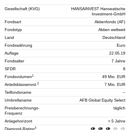
Gesellschaft (KVG)
HANSAINVEST Hanseatische
Investment-GmbH
Fondsart
Aktienfonds (AF)
Fondstyp
Aktien weltweit
Land
Deutschland
Fondswährung
Euro
Auflage
22.05.19
Fondsalter
7 Jahre
SFDR
8
1
Fondsvolumen
49 Mio. EUR
2
Anteilsklassenvol.
7 Mio. EUR
Teilfondsname
--
Umbrellaname
AFB Global Equity Select
Preisberechnungs-
täglich
Frequenz
Anlagehorizont
> 5 Jahre
3
Diamond-Rating