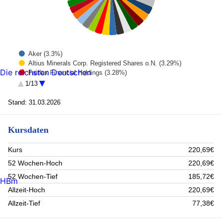
Aker (3.3%)
Altius Minerals Corp. Registered Shares o.N. (3.29%)
Die reichsten Deutschen
Fairfax Financial Holdings (3.28%)
Diploma PLC (3.17%)
1/13
DELL TECHNOLOGIES C (3.13%)
Halma PLC (3.06%)
Stand: 31.03.2026
Itochu (3.02%)
SUMITOMO CORP (3%)
Kursdaten
INVESTOR AB-B SHS (2.99%)
MARKEL CORP (2.97%)
FRANCO NEVADA CORP (USA) (2.92%)
Kurs
220,69€
Pershing Square (2.82%)
52 Wochen-Hoch
220,69€
Triple Flag Prec. Metals Corp. Registered Shares o.N. (2.8%)
CHAPTERS Group AG (2.75%)
52 Wochen-Tief
185,72€
HBm
TALANX AG (2.74%)
Allzeit-Hoch
220,69€
TEXAS PACIFIC LAND CORP (2.71%)
Allzeit-Tief
77,38€
ROYALTY PHARMA PLC (2.69%)
Dover Corp. Registered Shares DL 1 (2.66%)