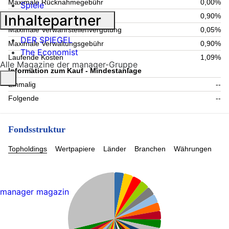
Maximale Rücknahmegebühr
0,00%
Spiele
Inhaltepartner
Aktuelle Verwaltungsgebühr
0,90%
Maximale Verwahrstellenvergütung
0,05%
DER SPIEGEL
Maximale Verwaltungsgebühr
0,90%
The Economist
Laufende Kosten
1,09%
Alle Magazine der manager-Gruppe
Information zum Kauf - Mindestanlage
Einmalig
--
Folgende
--
Fondsstruktur
Topholdings
Wertpapiere
Länder
Branchen
Währungen
manager magazin