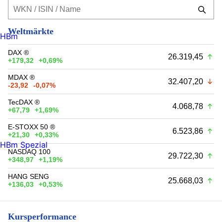
Weltmärkte
HBm
DAX ®
26.319,45
+179,32
+0,69%
MDAX ®
32.407,20
-23,92
-0,07%
TecDAX ®
4.068,78
+67,79
+1,69%
E-STOXX 50 ®
6.523,86
+21,30
+0,33%
HBm Spezial
NASDAQ 100
29.722,30
+348,97
+1,19%
HANG SENG
25.668,03
+136,03
+0,53%
Kursperformance