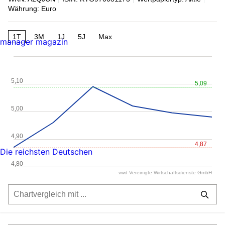
Währung: Euro
1T
3M
1J
5J
Max
manager magazin
5,10
5,09
5,00
4,90
4,87
Die reichsten Deutschen
4,80
vwd Vereinigte Wirtschaftsdienste GmbH