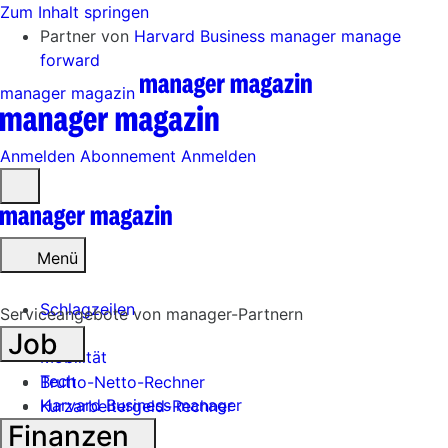
Zum Inhalt springen
Partner von
Harvard Business manager
manage
forward
manager magazin
Anmelden
Abonnement
Anmelden
Menü
öffnen
Menü
Schlagzeilen
Serviceangebote von manager-Partnern
Job
Mobilität
Tech
Brutto-Netto-Rechner
Harvard Business manager
Kurzarbeitergeld-Rechner
Finanzen
Handel