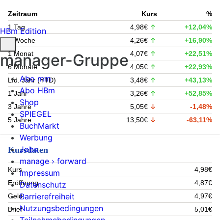
Zeitraum
Kurs
%
1 Tag
4,98€
+12,04%
HBm Edition
1 Woche
4,26€
+16,90%
1 Monat
4,07€
+22,51%
manager-Gruppe
6 Monate
4,05€
+22,93%
Abo mm
Lfd. Jahr (YTD)
3,48€
+43,13%
Abo HBm
1 Jahr
3,26€
+52,85%
Shop
3 Jahre
5,05€
-1,48%
SPIEGEL
5 Jahre
13,50€
-63,11%
BuchMarkt
Werbung
Jobs
Kursdaten
manage › forward
Kurs
4,98€
Impressum
Eröffnung
4,87€
Datenschutz
Barrierefreiheit
Geld
4,97€
Nutzungsbedingungen
Brief
5,01€