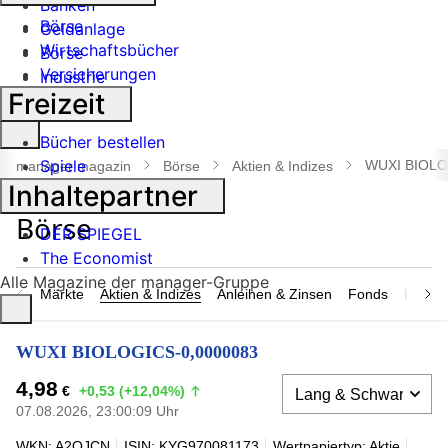
Banken
Börse
Geldanlage
Wirtschaftsbücher
Börse
Versicherungen
Industrie
Freizeit
Suche
Bücher bestellen
öffnen
Spiele
WUXI BIOLO
manager magazin
Börse
Aktien & Indizes
Inhaltepartner
DER SPIEGEL
The Economist
Alle Magazine der manager-Gruppe
Märkte
Aktien & Indizes
Anleihen & Zinsen
Fonds
Rohsto
WUXI BIOLOGICS-0,0000083
4,98
€
+0,53 (+12,04%)
07.08.2026, 23:00:09 Uhr
WKN: A2QJCN
ISIN: KYG970081173
Wertpapiertyp: Aktie