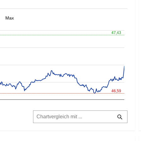
Max
47,43
46,59