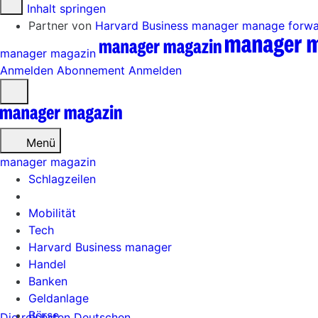
Zum Inhalt springen
Partner von
Harvard Business manager
manage forw
manager magazin
Anmelden
Abonnement
Anmelden
Menü
öffnen
Menü
manager magazin
Schlagzeilen
Mobilität
Tech
Harvard Business manager
Handel
Banken
Geldanlage
Börse
Die reichsten Deutschen