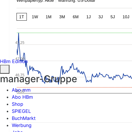
Wertpapiertyp: Aktie
Währung: US-Dollar
1T
1W
1M
3M
6M
1J
3J
5J
10J
47,25
47,00
HBm Edition
46,75
manager-Gruppe
Abo mm
46,50
Abo HBm
Shop
SPIEGEL
BuchMarkt
Werbung