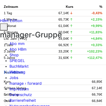
Zeitraum
Kurs
%
1 Tag
67,14€
-0,43%
1 Woche
65,73€
+2,15%
HBm Edition
1 Monat
61,04€
+9,99%
manager-Gruppe
6 Monate
60,04€
+11,83%
Lfd. Jahr (YTD)
64,04€
+4,84%
Abo mm
1 Jahr
66,92€
+0,33%
Abo HBm
3 Jahre
33,20€
+102,23%
Shop
5 Jahre
31,60€
+112,47%
SPIEGEL
BuchMarkt
Werbung
Kursdaten
Jobs
Kurs
66,85€
manage › forward
Schluss Vortag
67,14€
Impressum
Datenschutz
Eröffnung
66,76€
Barrierefreiheit
Geld
66,84€