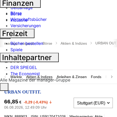
Finanzen
Banken
Geldanlage
Börse
Börse
Wirtschaftsbücher
Industrie
Versicherungen
Freizeit
Suche
öffnen
Bücher bestellen
URBAN OUTF
manager magazin
Börse
Aktien & Indizes
Spiele
Inhaltepartner
DER SPIEGEL
The Economist
Märkte
Aktien & Indizes
Anleihen & Zinsen
Fonds
Rohsto
Alle Magazine der manager-Gruppe
URBAN OUTFIT.
66,85
€
-0,29 (-0,43%)
06.08.2026, 12:49:09 Uhr
WKN: 888903
ISIN: US9170471026
Wertpapiertyp: Aktie