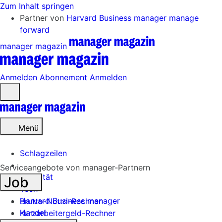
Zum Inhalt springen
Partner von
Harvard Business manager
manage
forward
manager magazin
Anmelden
Abonnement
Anmelden
Menü
öffnen
Menü
Schlagzeilen
Serviceangebote von manager-Partnern
Mobilität
Job
Tech
Harvard Business manager
Brutto-Netto-Rechner
Handel
Kurzarbeitergeld-Rechner