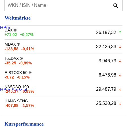
Weltmärkte
HBm
DAX ®
26.197,32
+71,02
+0,27%
MDAX ®
32.426,33
-133,58
-0,41%
TecDAX ®
3.946,73
-35,25
-0,89%
E-STOXX 50 ®
6.476,98
-9,72
-0,15%
NASDAQ 100
29.487,79
HBm Spezial
-245,37
-0,83%
HANG SENG
25.530,28
-407,98
-1,57%
Kursperformance