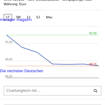
Währung: Euro
1T
3M
1J
5J
Max
manager magazin
91,50
91,00
90,00
89,70
Die reichsten Deutschen
89,00