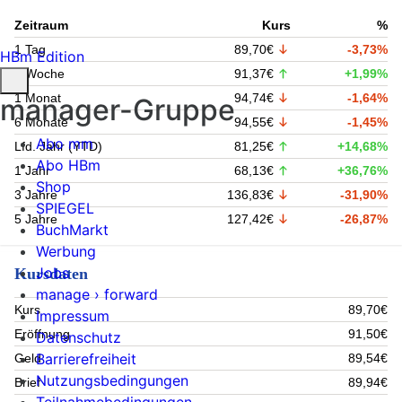
Zeitraum
Kurs
%
1 Tag
89,70€
-3,73%
HBm Edition
1 Woche
91,37€
+1,99%
1 Monat
94,74€
-1,64%
manager-Gruppe
6 Monate
94,55€
-1,45%
Abo mm
Lfd. Jahr (YTD)
81,25€
+14,68%
Abo HBm
1 Jahr
68,13€
+36,76%
Shop
3 Jahre
136,83€
-31,90%
SPIEGEL
5 Jahre
127,42€
-26,87%
BuchMarkt
Werbung
Jobs
Kursdaten
manage › forward
Kurs
89,70€
Impressum
Eröffnung
91,50€
Datenschutz
Barrierefreiheit
Geld
89,54€
Nutzungsbedingungen
Brief
89,94€