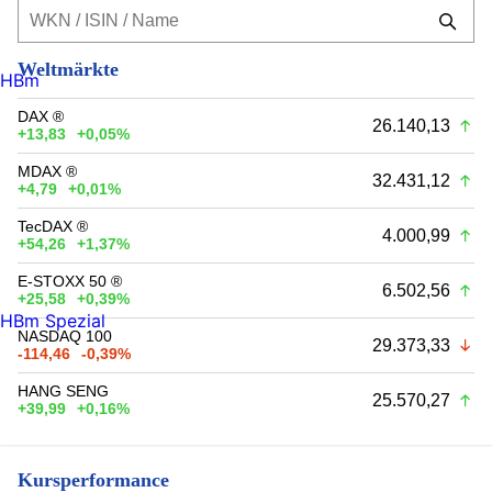
Weltmärkte
HBm
DAX ®
26.140,13
+13,83
+0,05%
MDAX ®
32.431,12
+4,79
+0,01%
TecDAX ®
4.000,99
+54,26
+1,37%
E-STOXX 50 ®
6.502,56
+25,58
+0,39%
HBm Spezial
NASDAQ 100
29.373,33
-114,46
-0,39%
HANG SENG
25.570,27
+39,99
+0,16%
Kursperformance