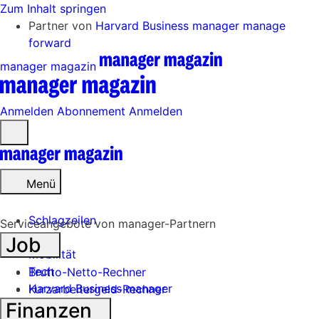
Zum Inhalt springen
Partner von
Harvard Business manager
manage
forward
manager magazin
Anmelden
Abonnement
Anmelden
Menü
öffnen
Menü
Schlagzeilen
Serviceangebote von manager-Partnern
Job
Mobilität
Tech
Brutto-Netto-Rechner
Harvard Business manager
Kurzarbeitergeld-Rechner
Finanzen
Handel