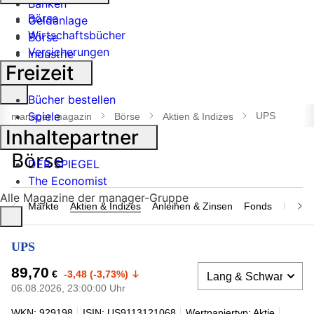
Banken
Börse
Geldanlage
Wirtschaftsbücher
Börse
Versicherungen
Industrie
Freizeit
Suche
Bücher bestellen
öffnen
Spiele
UPS
manager magazin
Börse
Aktien & Indizes
Inhaltepartner
DER SPIEGEL
The Economist
Alle Magazine der manager-Gruppe
Märkte
Aktien & Indizes
Anleihen & Zinsen
Fonds
Rohsto
UPS
89,70
€
-3,48 (-3,73%)
06.08.2026, 23:00:00 Uhr
WKN: 929198
ISIN: US9113121068
Wertpapiertyp: Aktie