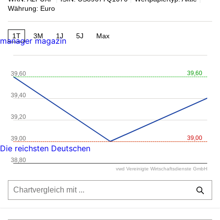
Währung: Euro
1T
3M
1J
5J
Max
manager magazin
39,60
39,60
39,40
39,20
39,00
39,00
Die reichsten Deutschen
38,80
vwd Vereinigte Wirtschaftsdienste GmbH