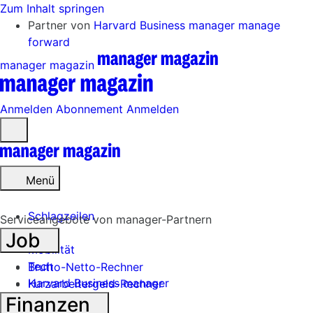
Zum Inhalt springen
Partner von
Harvard Business manager
manage
forward
manager magazin
Anmelden
Abonnement
Anmelden
Menü
öffnen
Menü
Schlagzeilen
Serviceangebote von manager-Partnern
Job
Mobilität
Tech
Brutto-Netto-Rechner
Harvard Business manager
Kurzarbeitergeld-Rechner
Finanzen
Handel