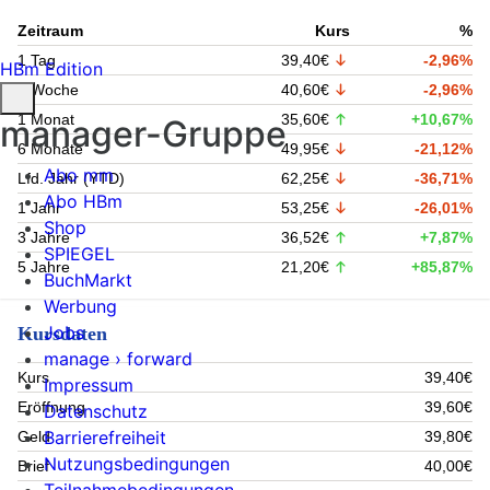
Zeitraum
Kurs
%
1 Tag
39,40€
-2,96%
HBm Edition
1 Woche
40,60€
-2,96%
1 Monat
35,60€
+10,67%
manager-Gruppe
6 Monate
49,95€
-21,12%
Abo mm
Lfd. Jahr (YTD)
62,25€
-36,71%
Abo HBm
1 Jahr
53,25€
-26,01%
Shop
3 Jahre
36,52€
+7,87%
SPIEGEL
5 Jahre
21,20€
+85,87%
BuchMarkt
Werbung
Jobs
Kursdaten
manage › forward
Kurs
39,40€
Impressum
Eröffnung
39,60€
Datenschutz
Barrierefreiheit
Geld
39,80€
Nutzungsbedingungen
Brief
40,00€