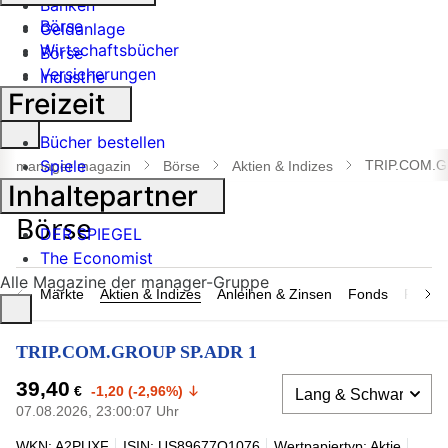
Banken
Börse
Geldanlage
Wirtschaftsbücher
Börse
Versicherungen
Industrie
Freizeit
Suche
Bücher bestellen
öffnen
Spiele
TRIP.COM.G
manager magazin
Börse
Aktien & Indizes
Inhaltepartner
DER SPIEGEL
The Economist
Alle Magazine der manager-Gruppe
Märkte
Aktien & Indizes
Anleihen & Zinsen
Fonds
Rohsto
TRIP.COM.GROUP SP.ADR 1
39,40
€
-1,20 (-2,96%)
07.08.2026, 23:00:07 Uhr
WKN: A2PUXF
ISIN: US89677Q1076
Wertpapiertyp: Aktie