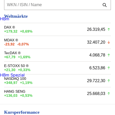
Weltmärkte
HBm
DAX ®
26.319,45
+179,32
+0,69%
MDAX ®
32.407,20
-23,92
-0,07%
TecDAX ®
4.068,78
+67,79
+1,69%
E-STOXX 50 ®
6.523,86
+21,30
+0,33%
HBm Spezial
NASDAQ 100
29.722,30
+348,97
+1,19%
HANG SENG
25.668,03
+136,03
+0,53%
Kursperformance