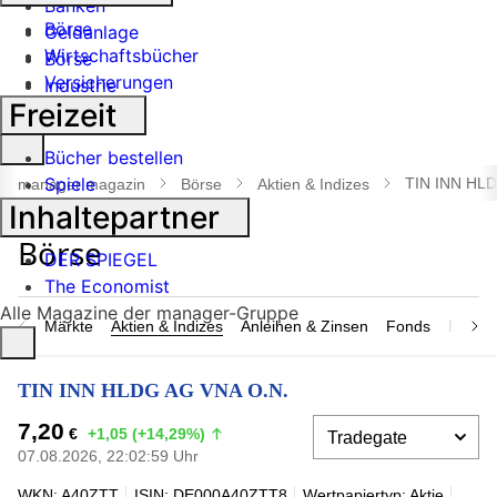
Banken
Börse
Geldanlage
Wirtschaftsbücher
Börse
Versicherungen
Industrie
Freizeit
Suche
Bücher bestellen
öffnen
Spiele
TIN INN HLD
manager magazin
Börse
Aktien & Indizes
Inhaltepartner
DER SPIEGEL
The Economist
Alle Magazine der manager-Gruppe
Märkte
Aktien & Indizes
Anleihen & Zinsen
Fonds
Rohsto
TIN INN HLDG AG VNA O.N.
7,20
€
+1,05 (+14,29%)
07.08.2026, 22:02:59 Uhr
WKN: A40ZTT
ISIN: DE000A40ZTT8
Wertpapiertyp: Aktie