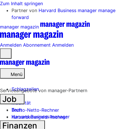
Zum Inhalt springen
Partner von
Harvard Business manager
manage
forward
manager magazin
Anmelden
Abonnement
Anmelden
Menü
öffnen
Menü
Schlagzeilen
Serviceangebote von manager-Partnern
Job
Mobilität
Tech
Brutto-Netto-Rechner
Harvard Business manager
Kurzarbeitergeld-Rechner
Finanzen
Handel