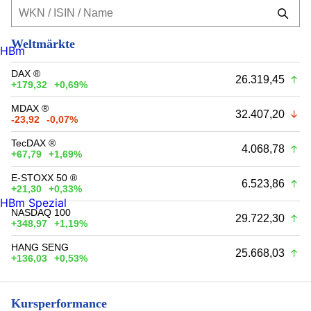
Weltmärkte
HBm
DAX ®
26.319,45
+179,32
+0,69%
MDAX ®
32.407,20
-23,92
-0,07%
TecDAX ®
4.068,78
+67,79
+1,69%
E-STOXX 50 ®
6.523,86
+21,30
+0,33%
HBm Spezial
NASDAQ 100
29.722,30
+348,97
+1,19%
HANG SENG
25.668,03
+136,03
+0,53%
Kursperformance