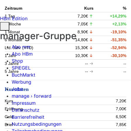
Zeitraum
Kurs
%
1 Tag
7,20€
+14,29%
HBm Edition
1 Woche
7,05€
+2,13%
1 Monat
8,90€
-19,10%
manager-Gruppe
6 Monate
14,80€
-51,35%
Abo mm
Lfd. Jahr (YTD)
15,30€
-52,94%
Abo HBm
1 Jahr
10,30€
-30,10%
Shop
3 Jahre
--
--
SPIEGEL
5 Jahre
--
--
BuchMarkt
Werbung
Jobs
Kursdaten
manage › forward
Kurs
7,20€
Impressum
Eröffnung
7,00€
Datenschutz
Barrierefreiheit
Geld
6,50€
Nutzungsbedingungen
Brief
7,85€