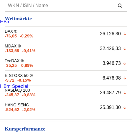
Weltmärkte
HBm
DAX ®
26.126,30
-76,05
-0,29%
MDAX ®
32.426,33
-133,58
-0,41%
TecDAX ®
3.946,73
-35,25
-0,89%
E-STOXX 50 ®
6.476,98
-9,72
-0,15%
HBm Spezial
NASDAQ 100
29.487,79
-245,37
-0,83%
HANG SENG
25.391,30
-524,52
-2,02%
Kursperformance