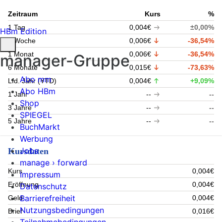
Zeitraum
Kurs
%
1 Tag
0,004€
±0,00%
HBm Edition
1 Woche
0,006€
-36,54%
1 Monat
0,006€
-36,54%
manager-Gruppe
6 Monate
0,015€
-73,63%
Abo mm
Lfd. Jahr (YTD)
0,004€
+9,09%
Abo HBm
1 Jahr
--
--
Shop
3 Jahre
--
--
SPIEGEL
5 Jahre
--
--
BuchMarkt
Werbung
Jobs
Kursdaten
manage › forward
Kurs
0,004€
Impressum
Eröffnung
0,004€
Datenschutz
Barrierefreiheit
Geld
0,004€
Nutzungsbedingungen
Brief
0,016€