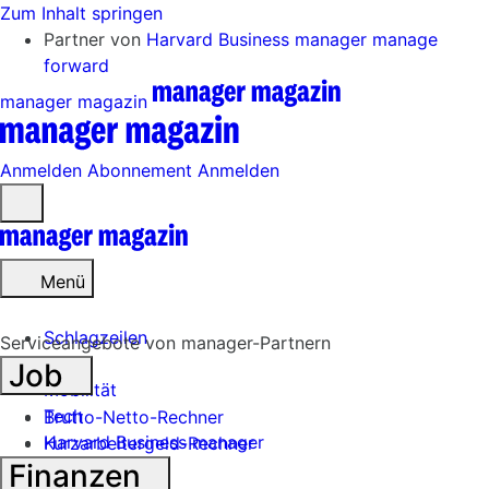
Zum Inhalt springen
Partner von
Harvard Business manager
manage
forward
manager magazin
Anmelden
Abonnement
Anmelden
Menü
öffnen
Menü
Schlagzeilen
Serviceangebote von manager-Partnern
Job
Mobilität
Tech
Brutto-Netto-Rechner
Harvard Business manager
Kurzarbeitergeld-Rechner
Finanzen
Handel