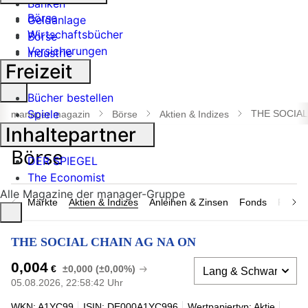
Banken
Börse
Geldanlage
Wirtschaftsbücher
Börse
Versicherungen
Industrie
Freizeit
Suche
Bücher bestellen
öffnen
Spiele
THE SOCIAL
manager magazin
Börse
Aktien & Indizes
Inhaltepartner
DER SPIEGEL
The Economist
Alle Magazine der manager-Gruppe
Märkte
Aktien & Indizes
Anleihen & Zinsen
Fonds
Rohsto
THE SOCIAL CHAIN AG NA ON
0,004
€
±0,000 (±0,00%)
05.08.2026, 22:58:42 Uhr
WKN: A1YC99
ISIN: DE000A1YC996
Wertpapiertyp: Aktie