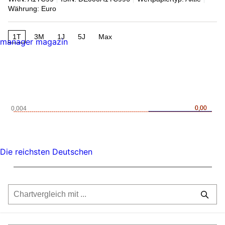
Währung: Euro
1T
3M
1J
5J
Max
manager magazin
0,00
0,00
0,004
Die reichsten Deutschen