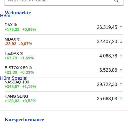
Weltmärkte
HBm
DAX ®
26.319,45
+179,32
+0,69%
MDAX ®
32.407,20
-23,92
-0,07%
TecDAX ®
4.068,78
+67,79
+1,69%
E-STOXX 50 ®
6.523,86
+21,30
+0,33%
HBm Spezial
NASDAQ 100
29.722,30
+348,97
+1,19%
HANG SENG
25.668,03
+136,03
+0,53%
Kursperformance