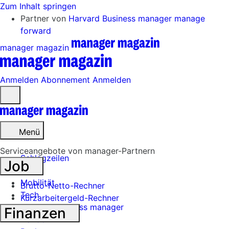
Zum Inhalt springen
Partner von
Harvard Business manager
manage
forward
manager magazin
Anmelden
Abonnement
Anmelden
Menü
öffnen
Menü
Serviceangebote von manager-Partnern
Schlagzeilen
Job
Mobilität
Brutto-Netto-Rechner
Tech
Kurzarbeitergeld-Rechner
Harvard Business manager
Finanzen
Handel