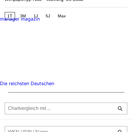
1T
3M
1J
5J
Max
manager magazin
Die reichsten Deutschen