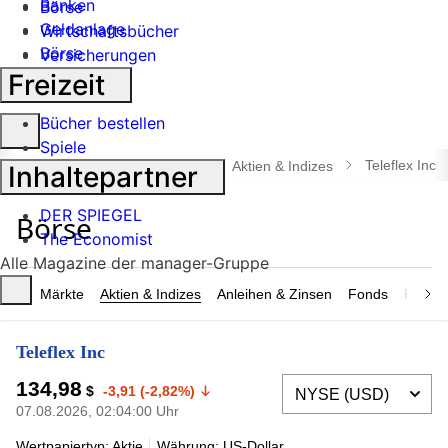
Banken
Börse
Geldanlage
Wirtschaftsbücher
Börse
Versicherungen
Industrie
Freizeit
Bücher bestellen
Suche
Spiele
öffnen
Teleflex Inc
manager magazin
Börse
Aktien & Indizes
Inhaltepartner
DER SPIEGEL
The Economist
Alle Magazine der manager-Gruppe
Märkte
Aktien & Indizes
Anleihen & Zinsen
Fonds
Rohsto
Teleflex Inc
134,98
$
-3,91 (-2,82%)
07.08.2026, 02:04:00 Uhr
Wertpapiertyp: Aktie
Währung: US-Dollar