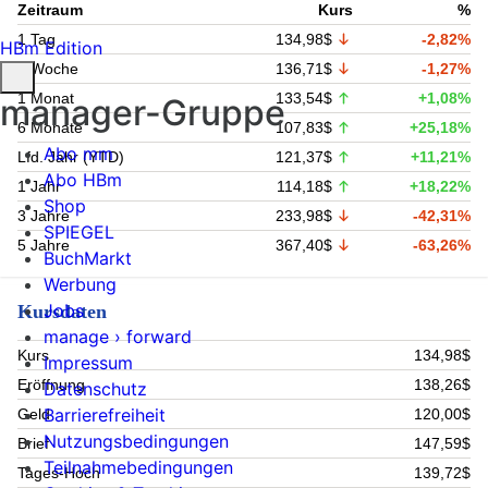
Zeitraum
Kurs
%
1 Tag
134,98$
-2,82%
HBm Edition
1 Woche
136,71$
-1,27%
1 Monat
133,54$
+1,08%
manager-Gruppe
6 Monate
107,83$
+25,18%
Abo mm
Lfd. Jahr (YTD)
121,37$
+11,21%
Abo HBm
1 Jahr
114,18$
+18,22%
Shop
3 Jahre
233,98$
-42,31%
SPIEGEL
5 Jahre
367,40$
-63,26%
BuchMarkt
Werbung
Jobs
Kursdaten
manage › forward
Kurs
134,98$
Impressum
Eröffnung
138,26$
Datenschutz
Barrierefreiheit
Geld
120,00$
Nutzungsbedingungen
Brief
147,59$
Teilnahmebedingungen
Tages-Hoch
139,72$