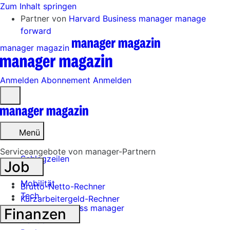
Zum Inhalt springen
Partner von
Harvard Business manager
manage
forward
manager magazin
Anmelden
Abonnement
Anmelden
Menü
öffnen
Menü
Serviceangebote von manager-Partnern
Schlagzeilen
Job
Mobilität
Brutto-Netto-Rechner
Tech
Kurzarbeitergeld-Rechner
Harvard Business manager
Finanzen
Handel