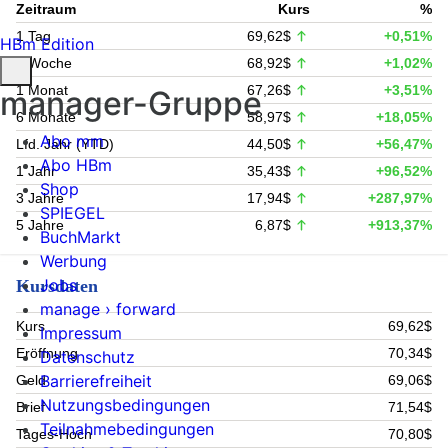
Zeitraum
Kurs
%
1 Tag
69,62$
+0,51%
HBm Edition
1 Woche
68,92$
+1,02%
1 Monat
67,26$
+3,51%
manager-Gruppe
6 Monate
58,97$
+18,05%
Abo mm
Lfd. Jahr (YTD)
44,50$
+56,47%
Abo HBm
1 Jahr
35,43$
+96,52%
Shop
3 Jahre
17,94$
+287,97%
SPIEGEL
5 Jahre
6,87$
+913,37%
BuchMarkt
Werbung
Jobs
Kursdaten
manage › forward
Kurs
69,62$
Impressum
Eröffnung
70,34$
Datenschutz
Barrierefreiheit
Geld
69,06$
Nutzungsbedingungen
Brief
71,54$
Teilnahmebedingungen
Tages-Hoch
70,80$