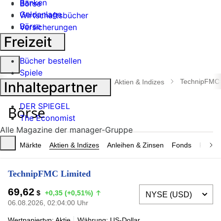
Banken
Börse
Geldanlage
Wirtschaftsbücher
Börse
Versicherungen
Industrie
Freizeit
Bücher bestellen
Suche
Spiele
öffnen
TechnipFMC 
manager magazin
Börse
Aktien & Indizes
Inhaltepartner
DER SPIEGEL
The Economist
Alle Magazine der manager-Gruppe
Märkte
Aktien & Indizes
Anleihen & Zinsen
Fonds
Rohsto
TechnipFMC Limited
69,62
$
+0,35 (+0,51%)
06.08.2026, 02:04:00 Uhr
Wertpapiertyp: Aktie
Währung: US-Dollar