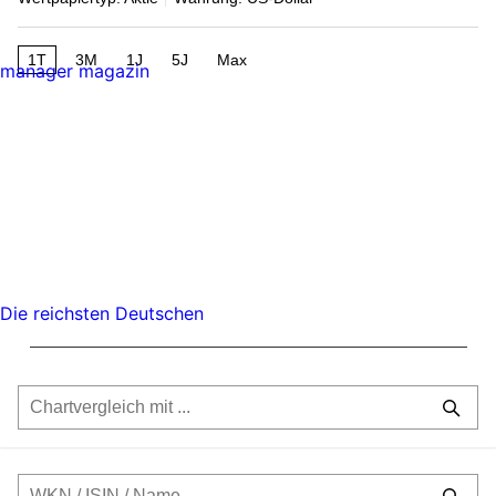
1T
3M
1J
5J
Max
manager magazin
Die reichsten Deutschen