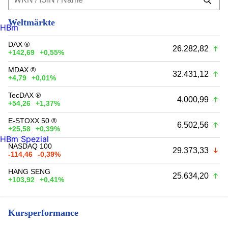
Weltmärkte
HBm
DAX ®
26.282,82
+142,69
+0,55%
MDAX ®
32.431,12
+4,79
+0,01%
TecDAX ®
4.000,99
+54,26
+1,37%
E-STOXX 50 ®
6.502,56
+25,58
+0,39%
HBm Spezial
NASDAQ 100
29.373,33
-114,46
-0,39%
HANG SENG
25.634,20
+103,92
+0,41%
Kursperformance