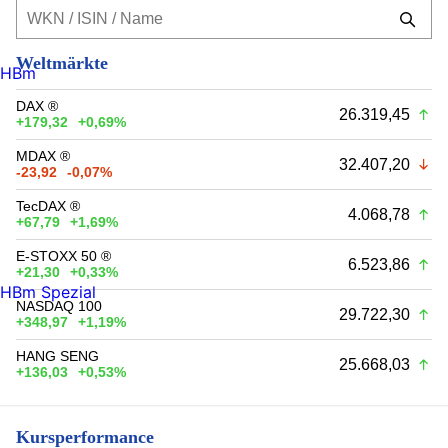
Weltmärkte
HBm
DAX ®
26.319,45
+179,32
+0,69%
MDAX ®
32.407,20
-23,92
-0,07%
TecDAX ®
4.068,78
+67,79
+1,69%
E-STOXX 50 ®
6.523,86
+21,30
+0,33%
HBm Spezial
NASDAQ 100
29.722,30
+348,97
+1,19%
HANG SENG
25.668,03
+136,03
+0,53%
Kursperformance