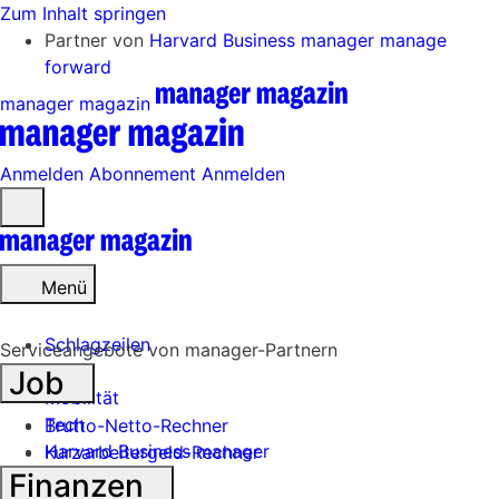
Zum Inhalt springen
Partner von
Harvard Business manager
manage
forward
manager magazin
Anmelden
Abonnement
Anmelden
Menü
öffnen
Menü
Schlagzeilen
Serviceangebote von manager-Partnern
Job
Mobilität
Tech
Brutto-Netto-Rechner
Harvard Business manager
Kurzarbeitergeld-Rechner
Finanzen
Handel