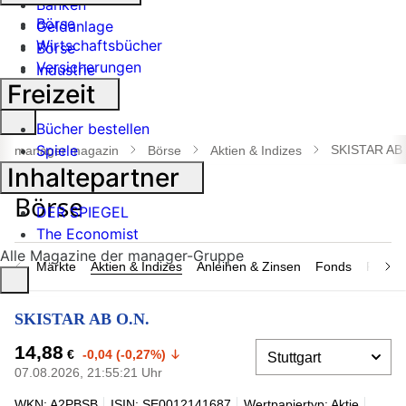
Banken
Börse
Geldanlage
Wirtschaftsbücher
Börse
Versicherungen
Industrie
Freizeit
Suche
Bücher bestellen
öffnen
Spiele
SKISTAR AB 
manager magazin
Börse
Aktien & Indizes
Inhaltepartner
DER SPIEGEL
The Economist
Alle Magazine der manager-Gruppe
Märkte
Aktien & Indizes
Anleihen & Zinsen
Fonds
Rohsto
SKISTAR AB O.N.
14,88
€
-0,04 (-0,27%)
07.08.2026, 21:55:21 Uhr
WKN: A2PBSB
ISIN: SE0012141687
Wertpapiertyp: Aktie