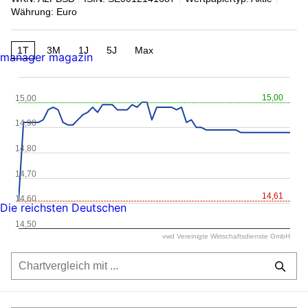
Währung: Euro
1T
3M
1J
5J
Max
manager magazin
15,00
15,00
14,90
14,80
14,70
14,61
14,60
Die reichsten Deutschen
14,50
vwd Vereinigte Wirtschaftsdienste GmbH