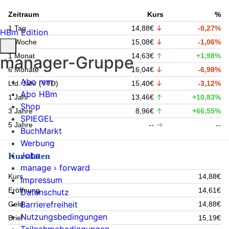
Zeitraum
Kurs
%
1 Tag
14,88€
-0,27%
HBm Edition
1 Woche
15,08€
-1,06%
1 Monat
14,63€
+1,98%
manager-Gruppe
6 Monate
16,04€
-6,98%
Abo mm
Lfd. Jahr (YTD)
15,40€
-3,12%
Abo HBm
1 Jahr
13,46€
+10,83%
Shop
3 Jahre
8,96€
+66,55%
SPIEGEL
5 Jahre
--
--
BuchMarkt
Werbung
Jobs
Kursdaten
manage › forward
Kurs
14,88€
Impressum
Eröffnung
14,61€
Datenschutz
Barrierefreiheit
Geld
14,88€
Nutzungsbedingungen
Brief
15,19€