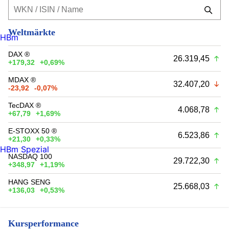
Weltmärkte
HBm
DAX ®
26.319,45
+179,32
+0,69%
MDAX ®
32.407,20
-23,92
-0,07%
TecDAX ®
4.068,78
+67,79
+1,69%
E-STOXX 50 ®
6.523,86
+21,30
+0,33%
HBm Spezial
NASDAQ 100
29.722,30
+348,97
+1,19%
HANG SENG
25.668,03
+136,03
+0,53%
Kursperformance