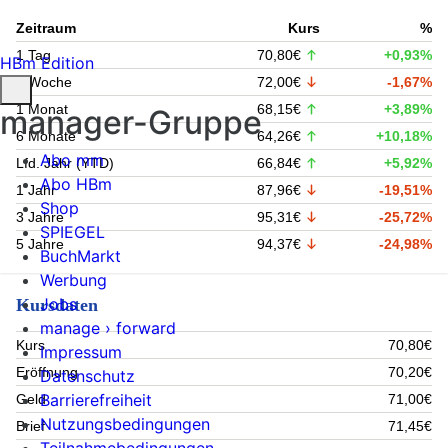
Zeitraum
Kurs
%
1 Tag
70,80€
+0,93%
HBm Edition
1 Woche
72,00€
-1,67%
1 Monat
68,15€
+3,89%
manager-Gruppe
6 Monate
64,26€
+10,18%
Abo mm
Lfd. Jahr (YTD)
66,84€
+5,92%
Abo HBm
1 Jahr
87,96€
-19,51%
Shop
3 Jahre
95,31€
-25,72%
SPIEGEL
5 Jahre
94,37€
-24,98%
BuchMarkt
Werbung
Jobs
Kursdaten
manage › forward
Kurs
70,80€
Impressum
Eröffnung
70,20€
Datenschutz
Barrierefreiheit
Geld
71,00€
Nutzungsbedingungen
Brief
71,45€