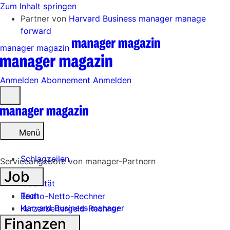
Zum Inhalt springen
Partner von
Harvard Business manager
manage
forward
manager magazin
Anmelden
Abonnement
Anmelden
Menü
öffnen
Menü
Schlagzeilen
Serviceangebote von manager-Partnern
Job
Mobilität
Tech
Brutto-Netto-Rechner
Harvard Business manager
Kurzarbeitergeld-Rechner
Finanzen
Handel