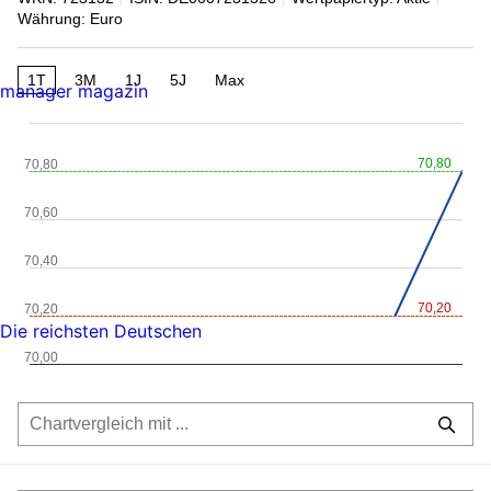
Währung: Euro
1T
3M
1J
5J
Max
manager magazin
70,80
70,80
70,60
70,40
70,20
70,20
Die reichsten Deutschen
70,00