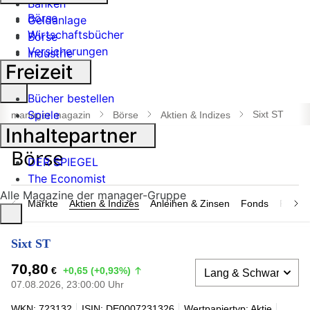
Banken
Börse
Geldanlage
Wirtschaftsbücher
Börse
Versicherungen
Industrie
Freizeit
Suche
Bücher bestellen
öffnen
Spiele
Sixt ST
manager magazin
Börse
Aktien & Indizes
Inhaltepartner
DER SPIEGEL
The Economist
Alle Magazine der manager-Gruppe
Märkte
Aktien & Indizes
Anleihen & Zinsen
Fonds
Rohsto
Sixt ST
70,80
€
+0,65 (+0,93%)
07.08.2026, 23:00:00 Uhr
WKN: 723132
ISIN: DE0007231326
Wertpapiertyp: Aktie