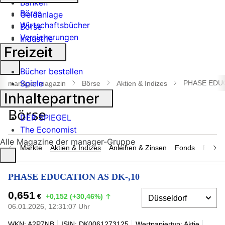
Banken
Börse
Geldanlage
Wirtschaftsbücher
Börse
Versicherungen
Industrie
Freizeit
Suche
Bücher bestellen
öffnen
Spiele
PHASE EDUC
manager magazin
Börse
Aktien & Indizes
Inhaltepartner
DER SPIEGEL
The Economist
Alle Magazine der manager-Gruppe
Märkte
Aktien & Indizes
Anleihen & Zinsen
Fonds
Rohsto
PHASE EDUCATION AS DK-,10
0,651
€
+0,152 (+30,46%)
06.01.2026, 12:31:07 Uhr
WKN: A2P7NB
ISIN: DK0061273125
Wertpapiertyp: Aktie