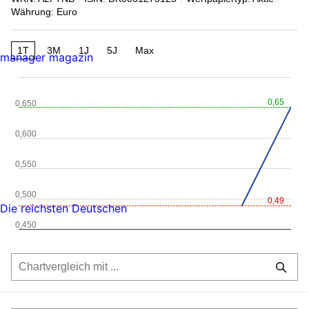
Währung: Euro
1T
3M
1J
5J
Max
manager magazin
0,65
0,650
0,600
0,550
0,500
0,49
Die reichsten Deutschen
0,450