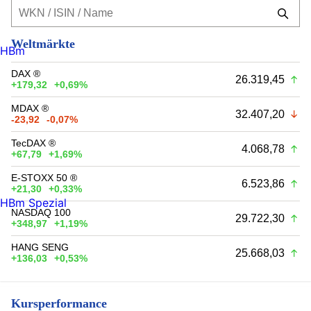
Weltmärkte
HBm
DAX ®
26.319,45
+179,32
+0,69%
MDAX ®
32.407,20
-23,92
-0,07%
TecDAX ®
4.068,78
+67,79
+1,69%
E-STOXX 50 ®
6.523,86
+21,30
+0,33%
HBm Spezial
NASDAQ 100
29.722,30
+348,97
+1,19%
HANG SENG
25.668,03
+136,03
+0,53%
Kursperformance