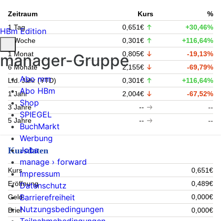
Zeitraum
Kurs
%
1 Tag
0,651€
+30,46%
HBm Edition
1 Woche
0,301€
+116,64%
1 Monat
0,805€
-19,13%
manager-Gruppe
6 Monate
2,155€
-69,79%
Abo mm
Lfd. Jahr (YTD)
0,301€
+116,64%
Abo HBm
1 Jahr
2,004€
-67,52%
Shop
3 Jahre
--
--
SPIEGEL
5 Jahre
--
--
BuchMarkt
Werbung
Jobs
Kursdaten
manage › forward
Kurs
0,651€
Impressum
Eröffnung
0,489€
Datenschutz
Barrierefreiheit
Geld
0,000€
Nutzungsbedingungen
Brief
0,000€