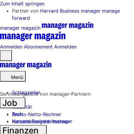
Zum Inhalt springen
Partner von
Harvard Business manager
manage
forward
manager magazin
Anmelden
Abonnement
Anmelden
Menü
öffnen
Menü
Schlagzeilen
Serviceangebote von manager-Partnern
Job
Mobilität
Tech
Brutto-Netto-Rechner
Harvard Business manager
Kurzarbeitergeld-Rechner
Finanzen
Handel