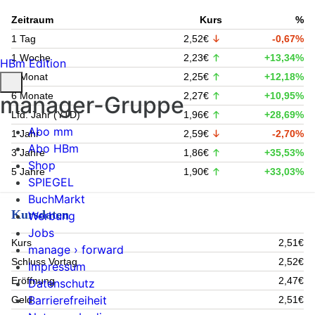
Zeitraum
Kurs
%
1 Tag
2,52€
-0,67%
1 Woche
2,23€
+13,34%
HBm Edition
1 Monat
2,25€
+12,18%
6 Monate
2,27€
+10,95%
manager-Gruppe
Lfd. Jahr (YTD)
1,96€
+28,69%
Abo mm
1 Jahr
2,59€
-2,70%
Abo HBm
3 Jahre
1,86€
+35,53%
Shop
5 Jahre
1,90€
+33,03%
SPIEGEL
BuchMarkt
Kursdaten
Werbung
Jobs
Kurs
2,51€
manage › forward
Schluss Vortag
2,52€
Impressum
Eröffnung
2,47€
Datenschutz
Barrierefreiheit
Geld
2,51€