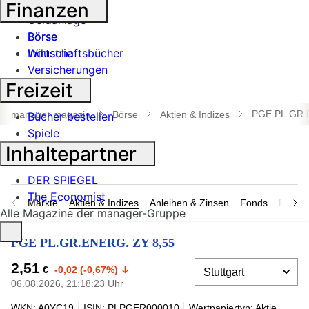
Banken
Finanzen
Geldanlage
Börse
Börse
Industrie
Wirtschaftsbücher
Versicherungen
Freizeit
Suche
öffnen
PGE PL.GR.
manager magazin
Börse
Aktien & Indizes
Bücher bestellen
Spiele
Inhaltepartner
DER SPIEGEL
The Economist
Märkte
Aktien & Indizes
Anleihen & Zinsen
Fonds
Rohsto
Alle Magazine der manager-Gruppe
PGE PL.GR.ENERG. ZY 8,55
2,51
€
-0,02 (-0,67%)
06.08.2026, 21:18:23 Uhr
WKN: A0YC19
ISIN: PLPGER000010
Wertpapiertyp: Aktie