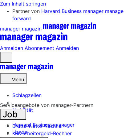
Zum Inhalt springen
Partner von
Harvard Business manager
manage
forward
manager magazin
Anmelden
Abonnement
Anmelden
Menü
öffnen
Menü
Schlagzeilen
Serviceangebote von manager-Partnern
Mobilität
Job
Tech
Harvard Business manager
Brutto-Netto-Rechner
Handel
Kurzarbeitergeld-Rechner