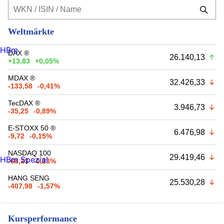
Weltmärkte
HBm
DAX ®
26.140,13
+13,83
+0,05%
MDAX ®
32.426,33
-133,58
-0,41%
TecDAX ®
3.946,73
-35,25
-0,89%
E-STOXX 50 ®
6.476,98
-9,72
-0,15%
NASDAQ 100
29.419,46
HBm Spezial
-68,33
-0,23%
HANG SENG
25.530,28
-407,98
-1,57%
Kursperformance