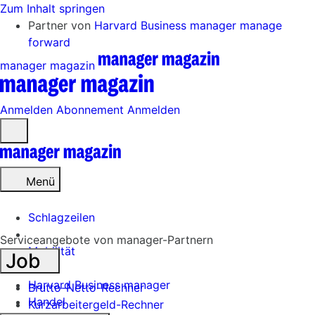
Zum Inhalt springen
Partner von
Harvard Business manager
manage
forward
manager magazin
Anmelden
Abonnement
Anmelden
Menü
öffnen
Menü
Schlagzeilen
Serviceangebote von manager-Partnern
Mobilität
Job
Tech
Harvard Business manager
Brutto-Netto-Rechner
Handel
Kurzarbeitergeld-Rechner