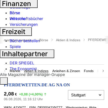
Banken
Finanzen
Geldanlage
Börse
Börse
Industrie
Wirtschaftsbücher
Versicherungen
Freizeit
Suche
öffnen
PFERDEWET
manager magazin
Börse
Aktien & Indizes
Bücher bestellen
Spiele
Inhaltepartner
DER SPIEGEL
The Economist
Märkte
Aktien & Indizes
Anleihen & Zinsen
Fonds
Rohsto
Alle Magazine der manager-Gruppe
PFERDEWETTEN.DE AG NA ON
2,08
€
+0,08 (+4,00%)
06.08.2026, 11:16:12 Uhr
WKN: A2YN77
ISIN: DE000A2YN777
Wertpapiertyp: Aktie