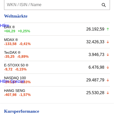
Weltmärkte
HBm
DAX ®
26.192,59
+66,29
+0,25%
MDAX ®
32.426,33
-133,58
-0,41%
TecDAX ®
3.946,73
-35,25
-0,89%
E-STOXX 50 ®
6.476,98
-9,72
-0,15%
NASDAQ 100
29.487,79
HBm Spezial
-245,37
-0,83%
HANG SENG
25.530,28
-407,98
-1,57%
Kursperformance