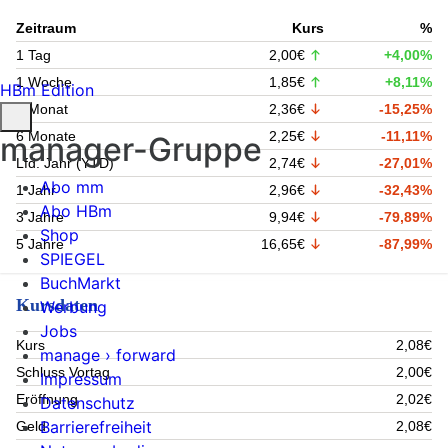
Zeitraum
Kurs
%
1 Tag
2,00€
+4,00%
1 Woche
1,85€
+8,11%
HBm Edition
1 Monat
2,36€
-15,25%
6 Monate
2,25€
-11,11%
manager-Gruppe
Lfd. Jahr (YTD)
2,74€
-27,01%
Abo mm
1 Jahr
2,96€
-32,43%
Abo HBm
3 Jahre
9,94€
-79,89%
Shop
5 Jahre
16,65€
-87,99%
SPIEGEL
BuchMarkt
Kursdaten
Werbung
Jobs
Kurs
2,08€
manage › forward
Schluss Vortag
2,00€
Impressum
Eröffnung
2,02€
Datenschutz
Barrierefreiheit
Geld
2,08€