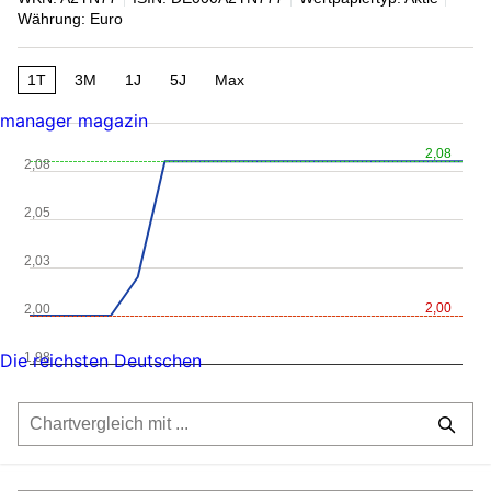
Währung: Euro
1T
3M
1J
5J
Max
manager magazin
2,08
2,08
2,05
2,03
2,00
2,00
1,98
Die reichsten Deutschen