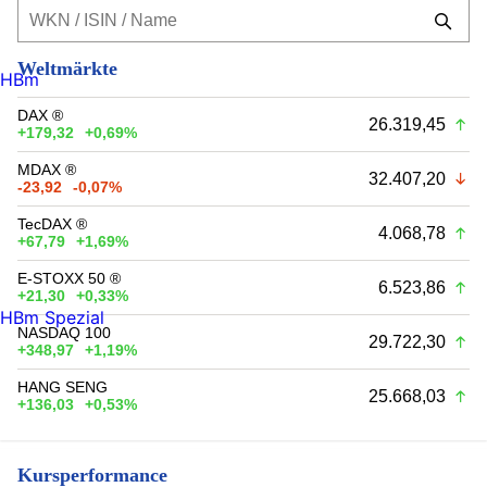
Weltmärkte
HBm
DAX ®
26.319,45
+179,32
+0,69%
MDAX ®
32.407,20
-23,92
-0,07%
TecDAX ®
4.068,78
+67,79
+1,69%
E-STOXX 50 ®
6.523,86
+21,30
+0,33%
HBm Spezial
NASDAQ 100
29.722,30
+348,97
+1,19%
HANG SENG
25.668,03
+136,03
+0,53%
Kursperformance