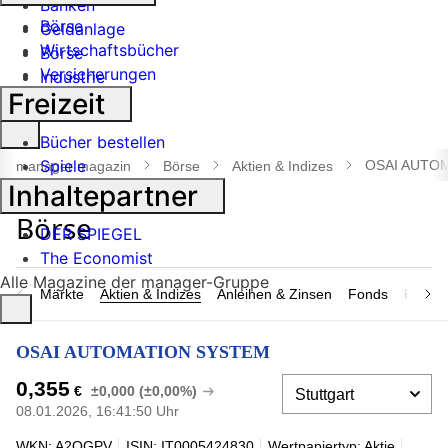
Banken
Börse
Geldanlage
Wirtschaftsbücher
Börse
Versicherungen
Industrie
Freizeit
Suche
Bücher bestellen
öffnen
Spiele
OSAI AUTO
manager magazin
Börse
Aktien & Indizes
Inhaltepartner
DER SPIEGEL
The Economist
Alle Magazine der manager-Gruppe
Märkte
Aktien & Indizes
Anleihen & Zinsen
Fonds
Rohsto
OSAI AUTOMATION SYSTEM
0,355
€
±0,000 (±0,00%)
08.01.2026, 16:41:50 Uhr
WKN: A2QGPV
ISIN: IT0005424830
Wertpapiertyp: Aktie