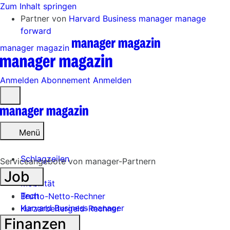
Zum Inhalt springen
Partner von
Harvard Business manager
manage
forward
manager magazin
Anmelden
Abonnement
Anmelden
Menü
öffnen
Menü
Schlagzeilen
Serviceangebote von manager-Partnern
Job
Mobilität
Tech
Brutto-Netto-Rechner
Harvard Business manager
Kurzarbeitergeld-Rechner
Finanzen
Handel