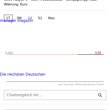
Währung: Euro
1T
3M
1J
5J
Max
manager magazin
0,35
0,35
0,355
Die reichsten Deutschen
vwd Vereinigte Wirtschaftsdienste GmbH