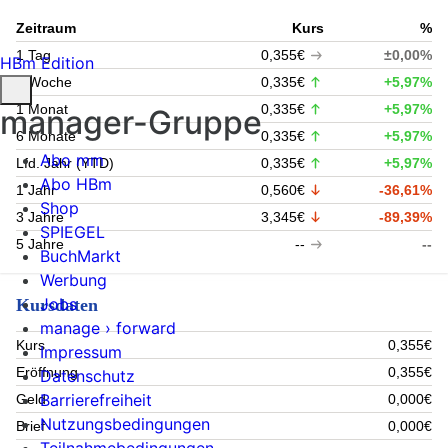
Zeitraum
Kurs
%
1 Tag
0,355€
±0,00%
HBm Edition
1 Woche
0,335€
+5,97%
1 Monat
0,335€
+5,97%
manager-Gruppe
6 Monate
0,335€
+5,97%
Abo mm
Lfd. Jahr (YTD)
0,335€
+5,97%
Abo HBm
1 Jahr
0,560€
-36,61%
Shop
3 Jahre
3,345€
-89,39%
SPIEGEL
5 Jahre
--
--
BuchMarkt
Werbung
Jobs
Kursdaten
manage › forward
Kurs
0,355€
Impressum
Eröffnung
0,355€
Datenschutz
Barrierefreiheit
Geld
0,000€
Nutzungsbedingungen
Brief
0,000€