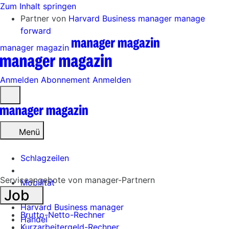
Zum Inhalt springen
Partner von
Harvard Business manager
manage
forward
manager magazin
Anmelden
Abonnement
Anmelden
Menü
öffnen
Menü
Schlagzeilen
Serviceangebote von manager-Partnern
Mobilität
Job
Tech
Harvard Business manager
Brutto-Netto-Rechner
Handel
Kurzarbeitergeld-Rechner