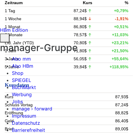
Zeitraum
Kurs
%
1 Tag
87,24$
+0,79%
1 Woche
88,94$
-1,91%
1 Monat
86,80$
+0,51%
HBm Edition
6 Monate
78,57$
+11,03%
Lfd. Jahr (YTD)
70,80$
+23,21%
manager-Gruppe
1 Jahr
71,80$
+21,50%
Abo mm
3 Jahre
56,05$
+55,64%
Abo HBm
5 Jahre
39,84$
+118,95%
Shop
SPIEGEL
Kursdaten
BuchMarkt
Werbung
Kurs
87,93$
Jobs
Schluss Vortag
87,24$
manage › forward
Eröffnung
88,82$
Impressum
Geld
86,40$
Datenschutz
Brief
89,00$
Barrierefreiheit