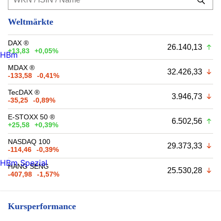
Weltmärkte
DAX ®
26.140,13
+13,83
+0,05%
HBm
MDAX ®
32.426,33
-133,58
-0,41%
TecDAX ®
3.946,73
-35,25
-0,89%
E-STOXX 50 ®
6.502,56
+25,58
+0,39%
NASDAQ 100
29.373,33
-114,46
-0,39%
HBm Spezial
HANG SENG
25.530,28
-407,98
-1,57%
Kursperformance