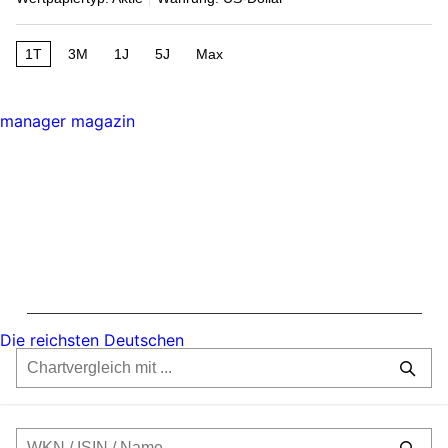
1T
3M
1J
5J
Max
manager magazin
Die reichsten Deutschen