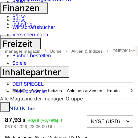
Banken
Finanzen
Geldanlage
Börse
Börse
Industrie
Wirtschaftsbücher
Versicherungen
Suche
Freizeit
öffnen
ONEOK Inc
manager magazin
Börse
Aktien & Indizes
Bücher bestellen
Spiele
Inhaltepartner
DER SPIEGEL
Märkte
The Economist
Aktien & Indizes
Anleihen & Zinsen
Fonds
Rohsto
Alle Magazine der manager-Gruppe
ONEOK Inc
87,93
$
+0,69 (+0,79%)
06.08.2026, 23:05:00 Uhr
Wertpapiertyp: Aktie
Währung: US-Dollar