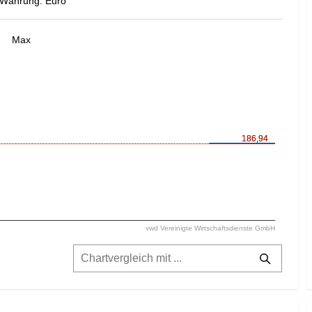
Währung: Euro
Max
186,94
186,94
vwd Vereinigte Wirtschaftsdienste GmbH