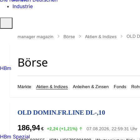
Industrie
Suche
öffnen
OLD D
manager magazin
Börse
Aktien & Indizes
HBm
Märkte
Aktien & Indizes
Anleihen & Zinsen
Fonds
Rohs
OLD DOMIN.FR.LINE DL-,10
186,94
€
+2,24 (+1,21%)
07.08.2026, 22:59:31 Uhr
HBm Spezial