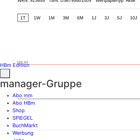
WKN: 923655
ISIN: US6795801009
Wertpapiertyp: Aktie
1T
1W
1M
3M
6M
1J
3J
5J
10J
186,94
HBm Edition
manager-Gruppe
Abo mm
Abo HBm
Shop
SPIEGEL
BuchMarkt
Werbung