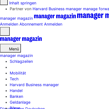
Zum Inhalt springen
Partner von
Harvard Business manager
manage forw
manager magazin
Anmelden
Abonnement
Anmelden
Menü
öffnen
Menü
manager magazin
Schlagzeilen
Mobilität
Tech
Harvard Business manager
Handel
Banken
Geldanlage
Börse
Die reichsten Deutschen