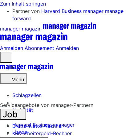
Zum Inhalt springen
Partner von
Harvard Business manager
manage
forward
manager magazin
Anmelden
Abonnement
Anmelden
Menü
öffnen
Menü
Schlagzeilen
Serviceangebote von manager-Partnern
Mobilität
Job
Tech
Harvard Business manager
Brutto-Netto-Rechner
Handel
Kurzarbeitergeld-Rechner