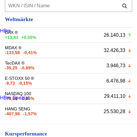
Weltmärkte
HBm
DAX ®
26.140,13
+13,83
+0,05%
MDAX ®
32.426,33
-133,58
-0,41%
TecDAX ®
3.946,73
-35,25
-0,89%
E-STOXX 50 ®
6.476,98
-9,72
-0,15%
NASDAQ 100
29.411,10
HBm Spezial
-76,69
-0,26%
HANG SENG
25.530,28
-407,98
-1,57%
Kursperformance