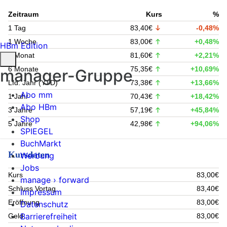
Zeitraum
Kurs
%
1 Tag
83,40€
-0,48%
1 Woche
83,00€
+0,48%
HBm Edition
1 Monat
81,60€
+2,21%
6 Monate
75,35€
+10,69%
manager-Gruppe
Lfd. Jahr (YTD)
73,38€
+13,66%
Abo mm
1 Jahr
70,43€
+18,42%
Abo HBm
3 Jahre
57,19€
+45,84%
Shop
5 Jahre
42,98€
+94,06%
SPIEGEL
BuchMarkt
Kursdaten
Werbung
Jobs
Kurs
83,00€
manage › forward
Schluss Vortag
83,40€
Impressum
Eröffnung
83,00€
Datenschutz
Barrierefreiheit
Geld
83,00€