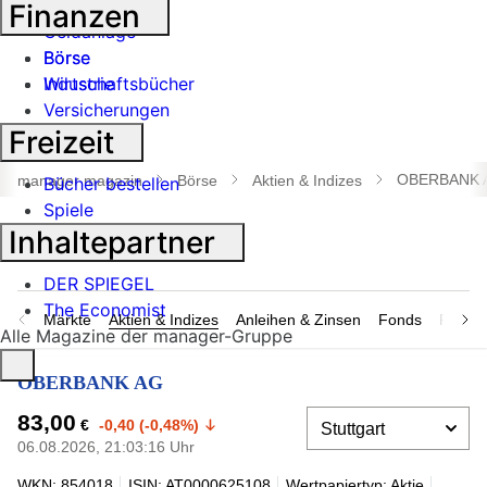
Banken
Finanzen
Geldanlage
Börse
Börse
Industrie
Wirtschaftsbücher
Versicherungen
Freizeit
Suche
öffnen
OBERBANK 
manager magazin
Börse
Aktien & Indizes
Bücher bestellen
Spiele
Inhaltepartner
DER SPIEGEL
The Economist
Märkte
Aktien & Indizes
Anleihen & Zinsen
Fonds
Rohsto
Alle Magazine der manager-Gruppe
OBERBANK AG
83,00
€
-0,40 (-0,48%)
06.08.2026, 21:03:16 Uhr
WKN: 854018
ISIN: AT0000625108
Wertpapiertyp: Aktie