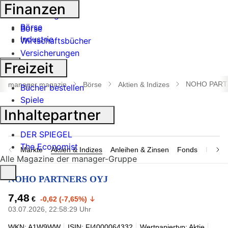
Banken
Finanzen
Geldanlage
Börse
Börse
Industrie
Wirtschaftsbücher
Versicherungen
Suche
Freizeit
öffnen
NOHO PART
manager magazin
Börse
Aktien & Indizes
Bücher bestellen
Spiele
Inhaltepartner
DER SPIEGEL
The Economist
Märkte
Aktien & Indizes
Anleihen & Zinsen
Fonds
Rohsto
Alle Magazine der manager-Gruppe
NOHO PARTNERS OYJ
7,48
€
-0,62 (-7,65%)
03.07.2026, 22:58:29 Uhr
WKN: A1W9WW
ISIN: FI4000064332
Wertpapiertyp: Aktie