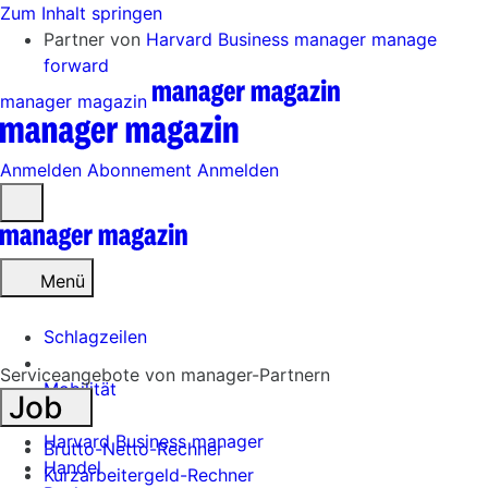
Zum Inhalt springen
Partner von
Harvard Business manager
manage
forward
manager magazin
Anmelden
Abonnement
Anmelden
Menü
öffnen
Menü
Schlagzeilen
Serviceangebote von manager-Partnern
Mobilität
Job
Tech
Harvard Business manager
Brutto-Netto-Rechner
Handel
Kurzarbeitergeld-Rechner