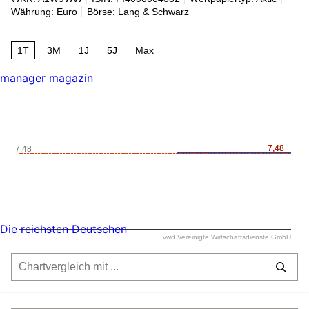
Währung: Euro
Börse: Lang & Schwarz
1T
3M
1J
5J
Max
manager magazin
7,48
7,48
7,48
Die reichsten Deutschen
vwd Vereinigte Wirtschaftsdienste GmbH