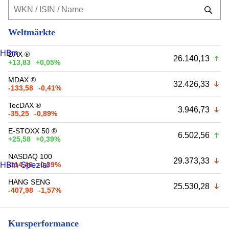
Weltmärkte
HBm
DAX ®
26.140,13
+13,83
+0,05%
MDAX ®
32.426,33
-133,58
-0,41%
TecDAX ®
3.946,73
-35,25
-0,89%
E-STOXX 50 ®
6.502,56
+25,58
+0,39%
NASDAQ 100
29.373,33
HBm Spezial
-114,46
-0,39%
HANG SENG
25.530,28
-407,98
-1,57%
Kursperformance