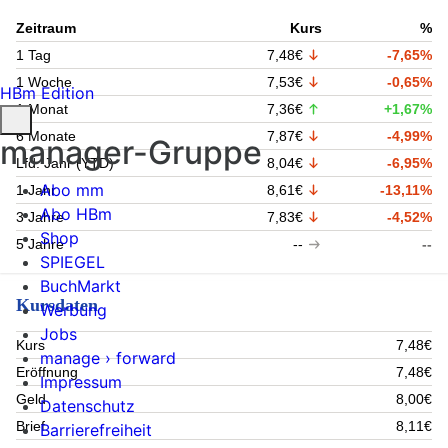
Zeitraum
Kurs
%
1 Tag
7,48€
-7,65%
1 Woche
7,53€
-0,65%
HBm Edition
1 Monat
7,36€
+1,67%
6 Monate
7,87€
-4,99%
manager-Gruppe
Lfd. Jahr (YTD)
8,04€
-6,95%
Abo mm
1 Jahr
8,61€
-13,11%
Abo HBm
3 Jahre
7,83€
-4,52%
Shop
5 Jahre
--
--
SPIEGEL
BuchMarkt
Kursdaten
Werbung
Jobs
Kurs
7,48€
manage › forward
Eröffnung
7,48€
Impressum
Geld
8,00€
Datenschutz
Brief
8,11€
Barrierefreiheit