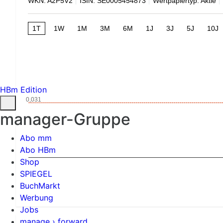
WKN: A2P5V2
ISIN: SE0005454873
Wertpapiertyp: Aktie
1T
1W
1M
3M
6M
1J
3J
5J
10J
HBm Edition
0,031
manager-Gruppe
Abo mm
Abo HBm
Shop
SPIEGEL
BuchMarkt
Werbung
Jobs
manage › forward