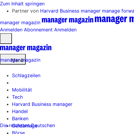
Zum Inhalt springen
Partner von
Harvard Business manager
manage forw
manager magazin
Anmelden
Abonnement
Anmelden
Menü
öffnen
manager magazin
Menü
Schlagzeilen
Mobilität
Tech
Harvard Business manager
Handel
Banken
Die reichsten Deutschen
Geldanlage
Börse