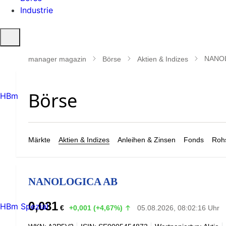
Industrie
Suche
öffnen
NANO
manager magazin
Börse
Aktien & Indizes
HBm
Märkte
Aktien & Indizes
Anleihen & Zinsen
Fonds
Rohs
NANOLOGICA AB
0,031
HBm Spezial
€
+0,001 (+4,67%)
05.08.2026, 08:02:16 Uhr