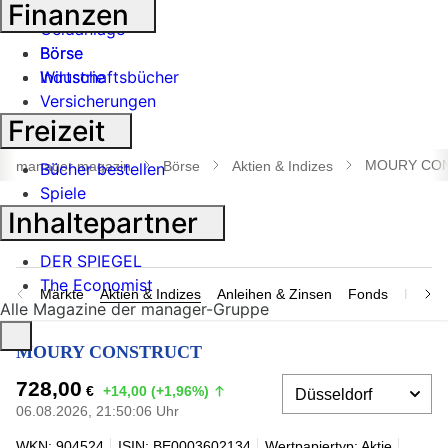
Banken
Finanzen
Geldanlage
Börse
Börse
Industrie
Wirtschaftsbücher
Versicherungen
Freizeit
Suche
öffnen
MOURY CO
manager magazin
Börse
Aktien & Indizes
Bücher bestellen
Spiele
Inhaltepartner
DER SPIEGEL
The Economist
Märkte
Aktien & Indizes
Anleihen & Zinsen
Fonds
Rohsto
Alle Magazine der manager-Gruppe
MOURY CONSTRUCT
728,00
€
+14,00 (+1,96%)
06.08.2026, 21:50:06 Uhr
WKN: 904524
ISIN: BE0003602134
Wertpapiertyp: Aktie