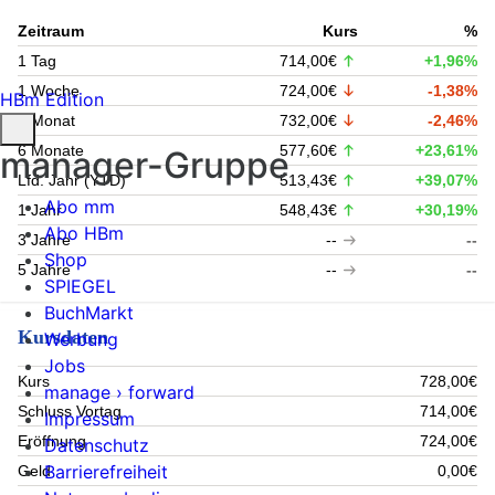
Zeitraum
Kurs
%
1 Tag
714,00€
+1,96%
1 Woche
724,00€
-1,38%
HBm Edition
1 Monat
732,00€
-2,46%
6 Monate
577,60€
+23,61%
manager-Gruppe
Lfd. Jahr (YTD)
513,43€
+39,07%
Abo mm
1 Jahr
548,43€
+30,19%
Abo HBm
3 Jahre
--
--
Shop
5 Jahre
--
--
SPIEGEL
BuchMarkt
Kursdaten
Werbung
Jobs
Kurs
728,00€
manage › forward
Schluss Vortag
714,00€
Impressum
Eröffnung
724,00€
Datenschutz
Barrierefreiheit
Geld
0,00€