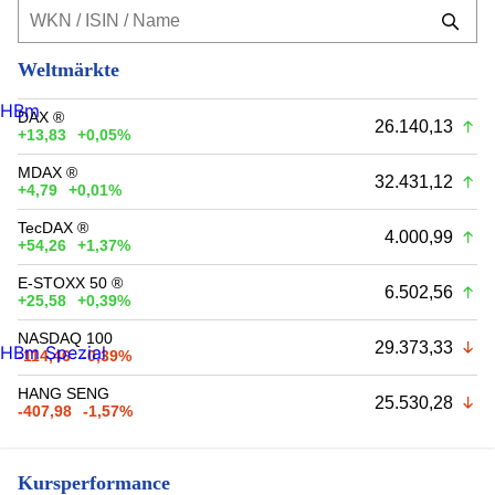
Weltmärkte
HBm
DAX ®
26.140,13
+13,83
+0,05%
MDAX ®
32.431,12
+4,79
+0,01%
TecDAX ®
4.000,99
+54,26
+1,37%
E-STOXX 50 ®
6.502,56
+25,58
+0,39%
NASDAQ 100
29.373,33
HBm Spezial
-114,46
-0,39%
HANG SENG
25.530,28
-407,98
-1,57%
Kursperformance