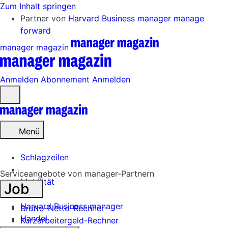
Zum Inhalt springen
Partner von
Harvard Business manager
manage
forward
manager magazin
Anmelden
Abonnement
Anmelden
Menü
öffnen
Menü
Schlagzeilen
Serviceangebote von manager-Partnern
Mobilität
Job
Tech
Harvard Business manager
Brutto-Netto-Rechner
Handel
Kurzarbeitergeld-Rechner