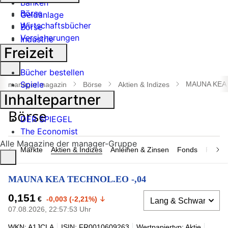
Banken
Börse
Geldanlage
Wirtschaftsbücher
Börse
Versicherungen
Industrie
Freizeit
Suche
Bücher bestellen
öffnen
Spiele
MAUNA KEA 
manager magazin
Börse
Aktien & Indizes
Inhaltepartner
DER SPIEGEL
The Economist
Alle Magazine der manager-Gruppe
Märkte
Aktien & Indizes
Anleihen & Zinsen
Fonds
Rohsto
MAUNA KEA TECHNOL.EO -,04
0,151
€
-0,003 (-2,21%)
07.08.2026, 22:57:53 Uhr
WKN: A1JCLA
ISIN: FR0010609263
Wertpapiertyp: Aktie