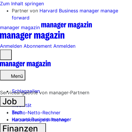
Zum Inhalt springen
Partner von
Harvard Business manager
manage
forward
manager magazin
Anmelden
Abonnement
Anmelden
Menü
öffnen
Menü
Schlagzeilen
Serviceangebote von manager-Partnern
Job
Mobilität
Tech
Brutto-Netto-Rechner
Harvard Business manager
Kurzarbeitergeld-Rechner
Finanzen
Handel