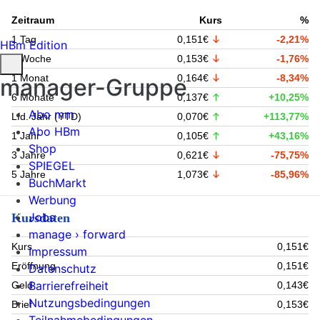
Zeitraum
Kurs
%
1 Tag
0,151€
-2,21%
HBm Edition
1 Woche
0,153€
-1,76%
1 Monat
0,164€
-8,34%
manager-Gruppe
6 Monate
0,137€
+10,25%
Abo mm
Lfd. Jahr (YTD)
0,070€
+113,77%
Abo HBm
1 Jahr
0,105€
+43,16%
Shop
3 Jahre
0,621€
-75,75%
SPIEGEL
5 Jahre
1,073€
-85,96%
BuchMarkt
Werbung
Jobs
Kursdaten
manage › forward
Kurs
0,151€
Impressum
Eröffnung
0,151€
Datenschutz
Barrierefreiheit
Geld
0,143€
Nutzungsbedingungen
Brief
0,153€