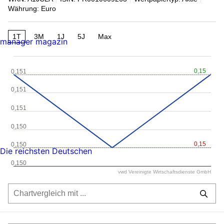
Währung: Euro
1T
3M
1J
5J
Max
manager magazin
0,15
0,151
0,151
0,151
0,150
0,15
0,150
Die reichsten Deutschen
0,150
vwd Vereinigte Wirtschaftsdienste GmbH