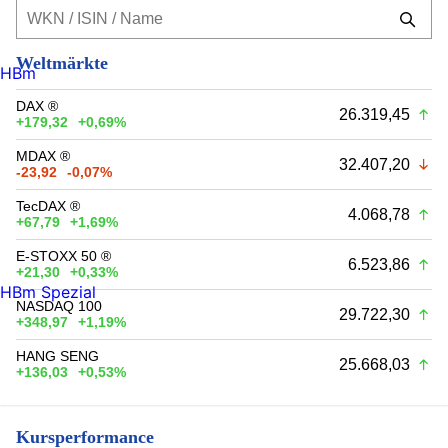
Weltmärkte
HBm
DAX ®
26.319,45
+179,32
+0,69%
MDAX ®
32.407,20
-23,92
-0,07%
TecDAX ®
4.068,78
+67,79
+1,69%
E-STOXX 50 ®
6.523,86
+21,30
+0,33%
HBm Spezial
NASDAQ 100
29.722,30
+348,97
+1,19%
HANG SENG
25.668,03
+136,03
+0,53%
Kursperformance