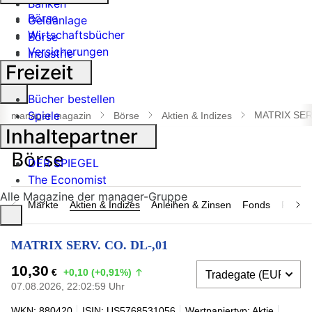
Banken
Börse
Geldanlage
Wirtschaftsbücher
Börse
Versicherungen
Industrie
Freizeit
Suche
Bücher bestellen
öffnen
Spiele
MATRIX SERV
manager magazin
Börse
Aktien & Indizes
Inhaltepartner
DER SPIEGEL
The Economist
Alle Magazine der manager-Gruppe
Märkte
Aktien & Indizes
Anleihen & Zinsen
Fonds
Rohsto
MATRIX SERV. CO. DL-,01
10,30
€
+0,10 (+0,91%)
07.08.2026, 22:02:59 Uhr
WKN: 880420
ISIN: US5768531056
Wertpapiertyp: Aktie