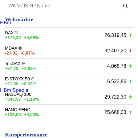
Weltmärkte
HBm
DAX ®
26.319,45
+179,32
+0,69%
MDAX ®
32.407,20
-23,92
-0,07%
TecDAX ®
4.068,78
+67,79
+1,69%
E-STOXX 50 ®
6.523,86
+21,30
+0,33%
HBm Spezial
NASDAQ 100
29.722,30
+348,97
+1,19%
HANG SENG
25.668,03
+136,03
+0,53%
Kursperformance