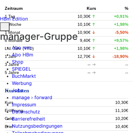
Zeitraum
Kurs
%
1 Tag
10,30€
+0,91%
HBm Edition
1 Woche
10,10€
+1,98%
1 Monat
10,90€
-5,50%
manager-Gruppe
6 Monate
9,40€
+9,57%
Abo mm
Lfd. Jahr (YTD)
10,10€
+1,98%
Abo HBm
1 Jahr
12,70€
-18,90%
Shop
3 Jahre
--
--
SPIEGEL
5 Jahre
--
--
BuchMarkt
Werbung
Jobs
Kursdaten
manage › forward
Kurs
10,30€
Impressum
Eröffnung
11,10€
Datenschutz
Barrierefreiheit
Geld
10,20€
Nutzungsbedingungen
Brief
10,40€