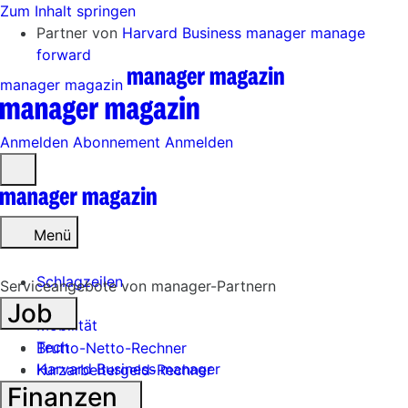
Zum Inhalt springen
Partner von
Harvard Business manager
manage
forward
manager magazin
Anmelden
Abonnement
Anmelden
Menü
öffnen
Menü
Schlagzeilen
Serviceangebote von manager-Partnern
Job
Mobilität
Tech
Brutto-Netto-Rechner
Harvard Business manager
Kurzarbeitergeld-Rechner
Finanzen
Handel