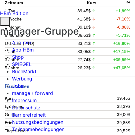
Zeitraum
Kurs
%
1 Tag
39,45$
+1,89%
HBm Edition
1 Woche
41,68$
-7,10%
1 Monat
39,10$
-0,98%
manager-Gruppe
6 Monate
36,63$
+5,71%
Abo mm
Lfd. Jahr (YTD)
33,21$
+16,60%
Abo HBm
1 Jahr
33,05$
+17,15%
Shop
3 Jahre
27,74$
+39,59%
SPIEGEL
5 Jahre
26,23$
+47,65%
BuchMarkt
Werbung
Jobs
Kursdaten
manage › forward
Kurs
39,45$
Impressum
Eröffnung
38,39$
Datenschutz
Barrierefreiheit
Geld
39,00$
Nutzungsbedingungen
Brief
39,85$
Teilnahmebedingungen
Tages-Hoch
39,52$