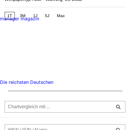
1T
3M
1J
5J
Max
manager magazin
Die reichsten Deutschen