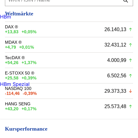
Weltmärkte
HBm
DAX ®
26.140,13
+13,83
+0,05%
MDAX ®
32.431,12
+4,79
+0,01%
TecDAX ®
4.000,99
+54,26
+1,37%
E-STOXX 50 ®
6.502,56
+25,58
+0,39%
HBm Spezial
NASDAQ 100
29.373,33
-114,46
-0,39%
HANG SENG
25.573,48
+43,20
+0,17%
Kursperformance