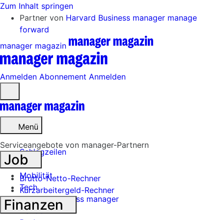
Zum Inhalt springen
Partner von
Harvard Business manager
manage
forward
manager magazin
Anmelden
Abonnement
Anmelden
Menü
öffnen
Menü
Serviceangebote von manager-Partnern
Schlagzeilen
Job
Mobilität
Brutto-Netto-Rechner
Tech
Kurzarbeitergeld-Rechner
Harvard Business manager
Finanzen
Handel