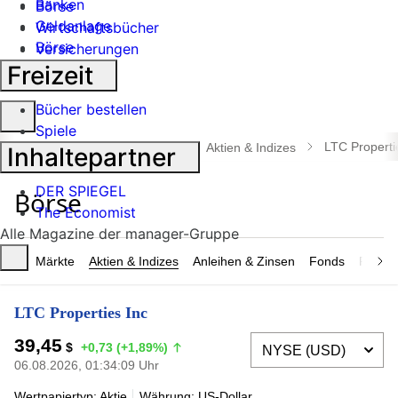
Banken
Börse
Geldanlage
Wirtschaftsbücher
Börse
Versicherungen
Industrie
Freizeit
Bücher bestellen
Suche
Spiele
öffnen
LTC Properti
manager magazin
Börse
Aktien & Indizes
Inhaltepartner
DER SPIEGEL
The Economist
Alle Magazine der manager-Gruppe
Märkte
Aktien & Indizes
Anleihen & Zinsen
Fonds
Rohsto
LTC Properties Inc
39,45
$
+0,73 (+1,89%)
06.08.2026, 01:34:09 Uhr
Wertpapiertyp: Aktie
Währung: US-Dollar