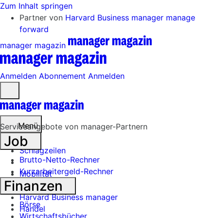
Zum Inhalt springen
Partner von
Harvard Business manager
manage
forward
manager magazin
Anmelden
Abonnement
Anmelden
Menü
öffnen
Menü
Serviceangebote von manager-Partnern
Job
Schlagzeilen
Brutto-Netto-Rechner
Kurzarbeitergeld-Rechner
Mobilität
Finanzen
Tech
Harvard Business manager
Börse
Handel
Wirtschaftsbücher