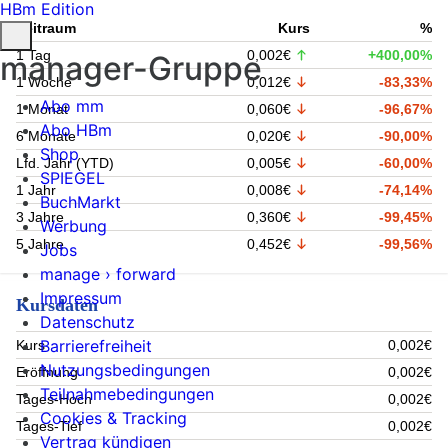
HBm Edition
Zeitraum
Kurs
%
1 Tag
0,002€
+400,00%
manager-Gruppe
1 Woche
0,012€
-83,33%
Abo mm
1 Monat
0,060€
-96,67%
Abo HBm
6 Monate
0,020€
-90,00%
Shop
Lfd. Jahr (YTD)
0,005€
-60,00%
SPIEGEL
1 Jahr
0,008€
-74,14%
BuchMarkt
3 Jahre
0,360€
-99,45%
Werbung
5 Jahre
0,452€
-99,56%
Jobs
manage › forward
Impressum
Kursdaten
Datenschutz
Barrierefreiheit
Kurs
0,002€
Nutzungsbedingungen
Eröffnung
0,002€
Teilnahmebedingungen
Tages-Hoch
0,002€
Cookies & Tracking
Tages-Tief
0,002€
Vertrag kündigen