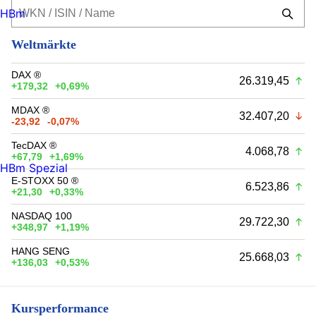
HBm
Weltmärkte
DAX ®
26.319,45
+179,32
+0,69%
MDAX ®
32.407,20
-23,92
-0,07%
TecDAX ®
4.068,78
+67,79
+1,69%
HBm Spezial
E-STOXX 50 ®
6.523,86
+21,30
+0,33%
NASDAQ 100
29.722,30
+348,97
+1,19%
HANG SENG
25.668,03
+136,03
+0,53%
Kursperformance