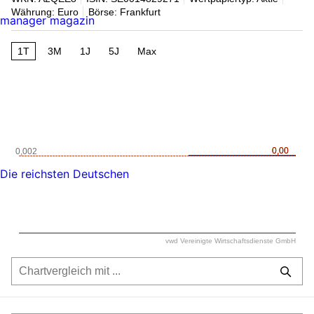
Währung: Euro
Börse: Frankfurt
manager magazin
1T
3M
1J
5J
Max
0,00
0,00
0,002
Die reichsten Deutschen
vwd Vereinigte Wirtschaftsdienste GmbH