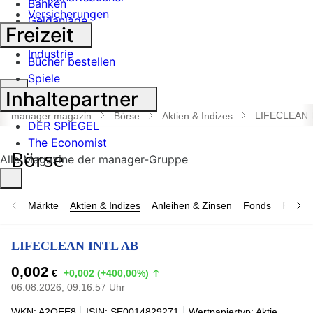
Banken
Versicherungen
Geldanlage
Freizeit
Börse
Industrie
Bücher bestellen
Spiele
Suche
Inhaltepartner
öffnen
LIFECLEAN 
manager magazin
Börse
Aktien & Indizes
DER SPIEGEL
The Economist
Alle Magazine der manager-Gruppe
Märkte
Aktien & Indizes
Anleihen & Zinsen
Fonds
Rohsto
LIFECLEAN INTL AB
0,002
€
+0,002 (+400,00%)
06.08.2026, 09:16:57 Uhr
WKN: A2QEE8
ISIN: SE0014829271
Wertpapiertyp: Aktie