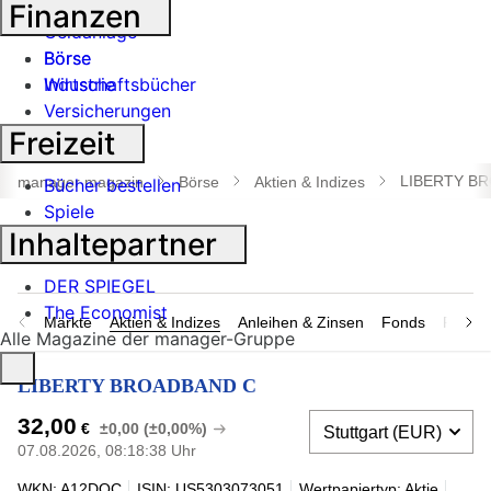
Banken
Finanzen
Geldanlage
Börse
Börse
Industrie
Wirtschaftsbücher
Versicherungen
Freizeit
Suche
öffnen
LIBERTY B
manager magazin
Börse
Aktien & Indizes
Bücher bestellen
Spiele
Inhaltepartner
DER SPIEGEL
The Economist
Märkte
Aktien & Indizes
Anleihen & Zinsen
Fonds
Rohsto
Alle Magazine der manager-Gruppe
LIBERTY BROADBAND C
32,00
€
±0,00 (±0,00%)
07.08.2026, 08:18:38 Uhr
WKN: A12DQC
ISIN: US5303073051
Wertpapiertyp: Aktie