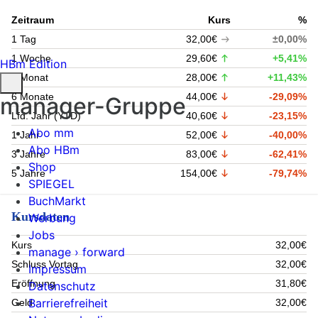
Zeitraum
Kurs
%
1 Tag
32,00€
±0,00%
1 Woche
29,60€
+5,41%
HBm Edition
1 Monat
28,00€
+11,43%
6 Monate
44,00€
-29,09%
manager-Gruppe
Lfd. Jahr (YTD)
40,60€
-23,15%
Abo mm
1 Jahr
52,00€
-40,00%
Abo HBm
3 Jahre
83,00€
-62,41%
Shop
5 Jahre
154,00€
-79,74%
SPIEGEL
BuchMarkt
Kursdaten
Werbung
Jobs
Kurs
32,00€
manage › forward
Schluss Vortag
32,00€
Impressum
Eröffnung
31,80€
Datenschutz
Barrierefreiheit
Geld
32,00€