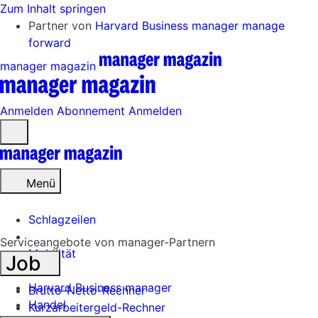
Zum Inhalt springen
Partner von
Harvard Business manager
manage
forward
manager magazin
Anmelden
Abonnement
Anmelden
Menü
öffnen
Menü
Schlagzeilen
Serviceangebote von manager-Partnern
Mobilität
Job
Tech
Harvard Business manager
Brutto-Netto-Rechner
Handel
Kurzarbeitergeld-Rechner