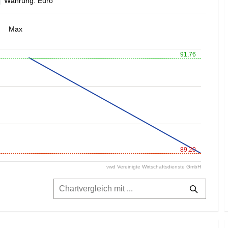
Währung: Euro
Max
91,76
89,20
vwd Vereinigte Wirtschaftsdienste GmbH