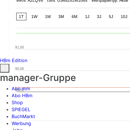
WKN: A2LQV6
ISIN: US48251W1045
Wertpapiertyp: Aktie
1T
1W
1M
3M
6M
1J
3J
5J
10J
91,00
HBm Edition
90,00
manager-Gruppe
Abo mm
89,00
Abo HBm
Shop
SPIEGEL
BuchMarkt
Werbung