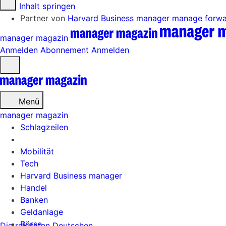
Zum Inhalt springen
Partner von
Harvard Business manager
manage forw
manager magazin
Anmelden
Abonnement
Anmelden
Menü
öffnen
Menü
manager magazin
Schlagzeilen
Mobilität
Tech
Harvard Business manager
Handel
Banken
Geldanlage
Börse
Die reichsten Deutschen