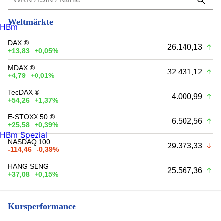
Weltmärkte
HBm
DAX ®
26.140,13
+13,83
+0,05%
MDAX ®
32.431,12
+4,79
+0,01%
TecDAX ®
4.000,99
+54,26
+1,37%
E-STOXX 50 ®
6.502,56
+25,58
+0,39%
HBm Spezial
NASDAQ 100
29.373,33
-114,46
-0,39%
HANG SENG
25.567,36
+37,08
+0,15%
Kursperformance