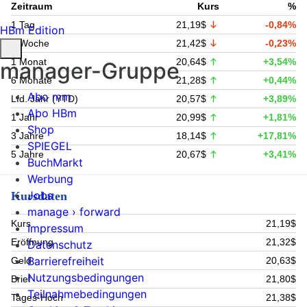
Zeitraum
Kurs
%
1 Tag
21,19$
-0,84%
HBm Edition
1 Woche
21,42$
-0,23%
1 Monat
20,64$
+3,54%
manager-Gruppe
6 Monate
21,28$
+0,44%
Abo mm
Lfd. Jahr (YTD)
20,57$
+3,89%
Abo HBm
1 Jahr
20,99$
+1,81%
Shop
3 Jahre
18,14$
+17,81%
SPIEGEL
5 Jahre
20,67$
+3,41%
BuchMarkt
Werbung
Jobs
Kursdaten
manage › forward
Kurs
21,19$
Impressum
Eröffnung
21,32$
Datenschutz
Barrierefreiheit
Geld
20,63$
Nutzungsbedingungen
Brief
21,80$
Teilnahmebedingungen
Tages-Hoch
21,38$