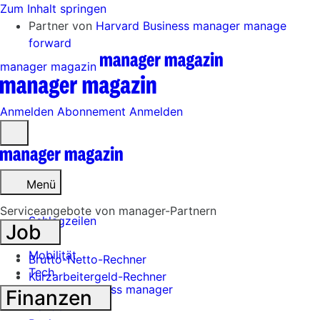
Zum Inhalt springen
Partner von
Harvard Business manager
manage
forward
manager magazin
Anmelden
Abonnement
Anmelden
Menü
öffnen
Menü
Serviceangebote von manager-Partnern
Schlagzeilen
Job
Mobilität
Brutto-Netto-Rechner
Tech
Kurzarbeitergeld-Rechner
Harvard Business manager
Finanzen
Handel