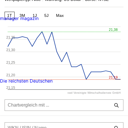
1T
3M
1J
5J
Max
manager magazin
21,38
21,35
21,30
21,25
21,20
21,19
Die reichsten Deutschen
21,15
vwd Vereinigte Wirtschaftsdienste GmbH