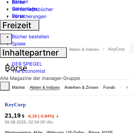
Banken
Börse
Geldanlage
Wirtschaftsbücher
Börse
Versicherungen
Industrie
Freizeit
Bücher bestellen
Suche
Spiele
öffnen
KeyCorp
manager magazin
Börse
Aktien & Indizes
Inhaltepartner
DER SPIEGEL
The Economist
Alle Magazine der manager-Gruppe
Märkte
Aktien & Indizes
Anleihen & Zinsen
Fonds
Rohsto
KeyCorp
21,19
$
-0,18 (-0,84%)
06.08.2026, 02:04:00 Uhr
Wertpapiertyp: Aktie
Währung: US-Dollar
Börse: NYSE