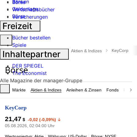
Banken
Börse
Geldanlage
Wirtschaftsbücher
Börse
Versicherungen
Industrie
Freizeit
Bücher bestellen
Suche
Spiele
öffnen
KeyCorp
manager magazin
Börse
Aktien & Indizes
Inhaltepartner
DER SPIEGEL
The Economist
Alle Magazine der manager-Gruppe
Märkte
Aktien & Indizes
Anleihen & Zinsen
Fonds
Rohsto
KeyCorp
21,47
$
-0,02 (-0,09%)
05.08.2026, 02:04:00 Uhr
Wertpapiertyp: Aktie
Währung: US-Dollar
Börse: NYSE