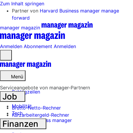
Zum Inhalt springen
Partner von
Harvard Business manager
manage
forward
manager magazin
Anmelden
Abonnement
Anmelden
Menü
öffnen
Menü
Serviceangebote von manager-Partnern
Schlagzeilen
Job
Mobilität
Brutto-Netto-Rechner
Tech
Kurzarbeitergeld-Rechner
Harvard Business manager
Finanzen
Handel