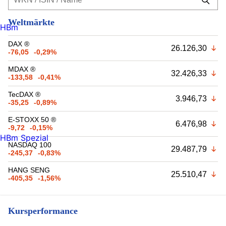
Weltmärkte
HBm
DAX ®
26.126,30
-76,05
-0,29%
MDAX ®
32.426,33
-133,58
-0,41%
TecDAX ®
3.946,73
-35,25
-0,89%
E-STOXX 50 ®
6.476,98
-9,72
-0,15%
HBm Spezial
NASDAQ 100
29.487,79
-245,37
-0,83%
HANG SENG
25.510,47
-405,35
-1,56%
Kursperformance