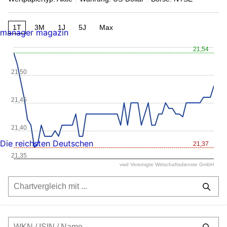
1T
3M
1J
5J
Max
manager magazin
21,54
21,50
21,45
21,40
Die reichsten Deutschen
21,37
21,35
vwd Vereinigte Wirtschaftsdienste GmbH