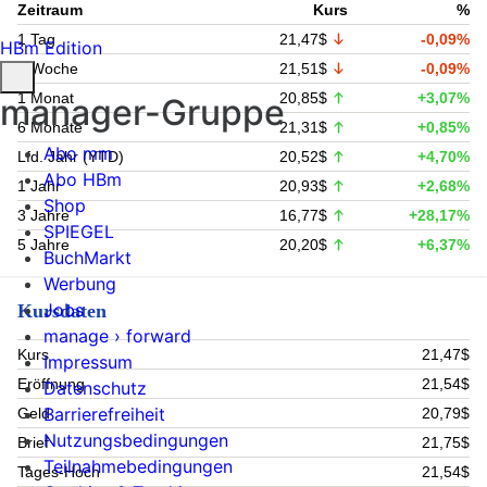
Zeitraum
Kurs
%
1 Tag
21,47$
-0,09%
HBm Edition
1 Woche
21,51$
-0,09%
1 Monat
20,85$
+3,07%
manager-Gruppe
6 Monate
21,31$
+0,85%
Abo mm
Lfd. Jahr (YTD)
20,52$
+4,70%
Abo HBm
1 Jahr
20,93$
+2,68%
Shop
3 Jahre
16,77$
+28,17%
SPIEGEL
5 Jahre
20,20$
+6,37%
BuchMarkt
Werbung
Jobs
Kursdaten
manage › forward
Kurs
21,47$
Impressum
Eröffnung
21,54$
Datenschutz
Barrierefreiheit
Geld
20,79$
Nutzungsbedingungen
Brief
21,75$
Teilnahmebedingungen
Tages-Hoch
21,54$