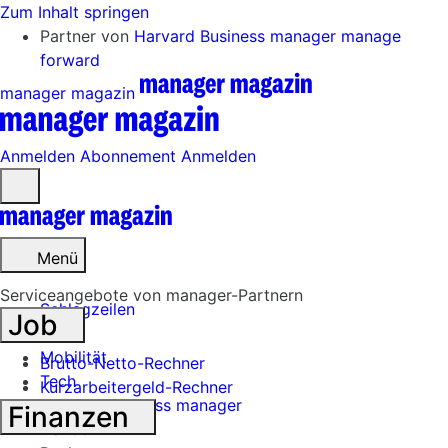
Zum Inhalt springen
Partner von
Harvard Business manager
manage
forward
manager magazin
Anmelden
Abonnement
Anmelden
Menü
öffnen
Menü
Serviceangebote von manager-Partnern
Schlagzeilen
Job
Mobilität
Brutto-Netto-Rechner
Tech
Kurzarbeitergeld-Rechner
Harvard Business manager
Finanzen
Handel