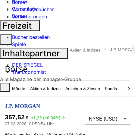
Banken
Börse
Geldanlage
Wirtschaftsbücher
Börse
Versicherungen
Industrie
Freizeit
Bücher bestellen
Suche
Spiele
öffnen
J.P. MORGA
manager magazin
Börse
Aktien & Indizes
Inhaltepartner
DER SPIEGEL
The Economist
Alle Magazine der manager-Gruppe
Märkte
Aktien & Indizes
Anleihen & Zinsen
Fonds
Rohsto
J.P. MORGAN
357,52
$
+1,22 (+0,34%)
07.08.2026, 01:59:54 Uhr
Wertpapiertyp: Aktie
Währung: US-Dollar