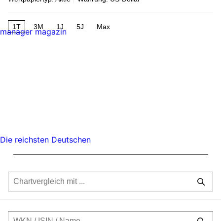
1T
3M
1J
5J
Max
manager magazin
Die reichsten Deutschen