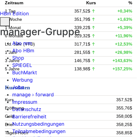
Zeitraum
Kurs
%
1 Tag
357,52$
+0,34%
HBm Edition
1 Woche
351,79$
+1,63%
1 Monat
339,22$
+5,39%
manager-Gruppe
6 Monate
319,32$
+11,96%
Abo mm
Lfd. Jahr (YTD)
317,71$
+12,53%
Abo HBm
1 Jahr
281,55$
+26,98%
Shop
3 Jahre
146,75$
+143,63%
SPIEGEL
5 Jahre
138,98$
+157,25%
BuchMarkt
Werbung
Jobs
Kursdaten
manage › forward
Kurs
357,52$
Impressum
Eröffnung
355,76$
Datenschutz
Barrierefreiheit
Geld
358,00$
Nutzungsbedingungen
Brief
358,25$
Teilnahmebedingungen
Tages-Hoch
358,85$