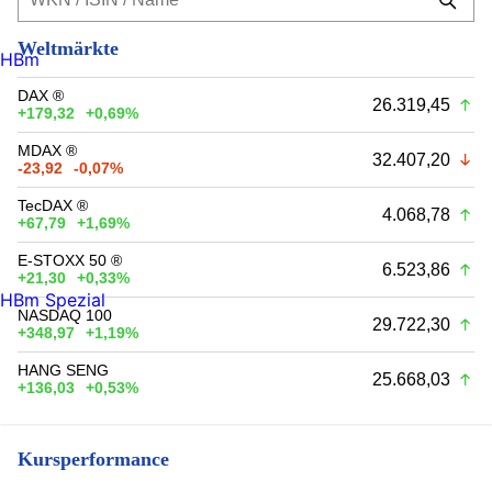
Weltmärkte
HBm
DAX ®
26.319,45
+179,32
+0,69%
MDAX ®
32.407,20
-23,92
-0,07%
TecDAX ®
4.068,78
+67,79
+1,69%
E-STOXX 50 ®
6.523,86
+21,30
+0,33%
HBm Spezial
NASDAQ 100
29.722,30
+348,97
+1,19%
HANG SENG
25.668,03
+136,03
+0,53%
Kursperformance