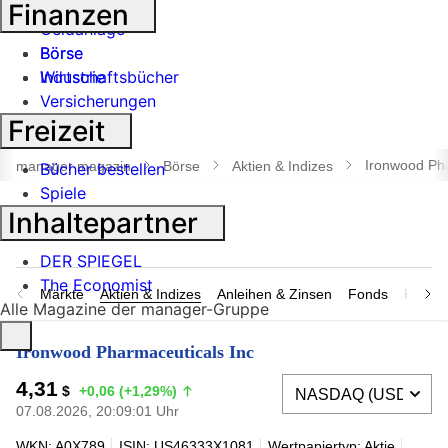
Banken
Finanzen
Geldanlage
Börse
Börse
Industrie
Wirtschaftsbücher
Versicherungen
Freizeit
Suche
öffnen
Ironwood Pha
manager magazin
Börse
Aktien & Indizes
Bücher bestellen
Spiele
Inhaltepartner
DER SPIEGEL
The Economist
Märkte
Aktien & Indizes
Anleihen & Zinsen
Fonds
Rohsto
Alle Magazine der manager-Gruppe
Ironwood Pharmaceuticals Inc
4,31
$
+0,06 (+1,29%)
07.08.2026, 20:09:01 Uhr
WKN: A0X789
ISIN: US46333X1081
Wertpapiertyp: Aktie