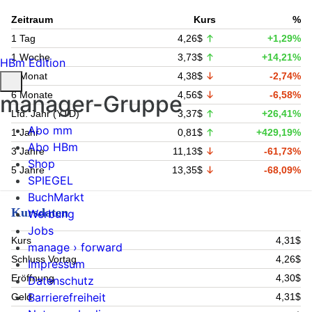
Zeitraum
Kurs
%
1 Tag
4,26$
+1,29%
1 Woche
3,73$
+14,21%
HBm Edition
1 Monat
4,38$
-2,74%
6 Monate
4,56$
-6,58%
manager-Gruppe
Lfd. Jahr (YTD)
3,37$
+26,41%
Abo mm
1 Jahr
0,81$
+429,19%
Abo HBm
3 Jahre
11,13$
-61,73%
Shop
5 Jahre
13,35$
-68,09%
SPIEGEL
BuchMarkt
Kursdaten
Werbung
Jobs
Kurs
4,31$
manage › forward
Schluss Vortag
4,26$
Impressum
Eröffnung
4,30$
Datenschutz
Barrierefreiheit
Geld
4,31$