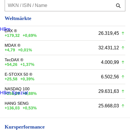
Weltmärkte
HBm
DAX ®
26.319,45
+179,32
+0,69%
MDAX ®
32.431,12
+4,79
+0,01%
TecDAX ®
4.000,99
+54,26
+1,37%
E-STOXX 50 ®
6.502,56
+25,58
+0,39%
NASDAQ 100
29.631,63
HBm Spezial
+258,29
+0,88%
HANG SENG
25.668,03
+136,03
+0,53%
Kursperformance