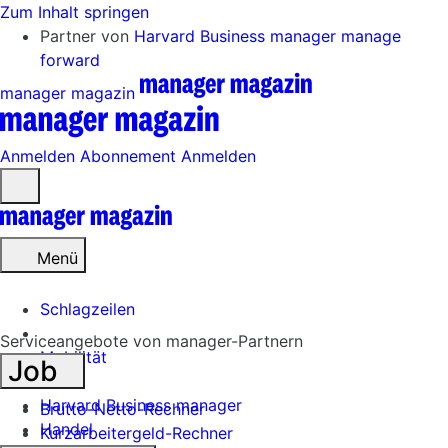
Zum Inhalt springen
Partner von
Harvard Business manager
manage
forward
manager magazin
Anmelden
Abonnement
Anmelden
Menü
öffnen
Menü
Schlagzeilen
Serviceangebote von manager-Partnern
Mobilität
Job
Tech
Harvard Business manager
Brutto-Netto-Rechner
Handel
Kurzarbeitergeld-Rechner