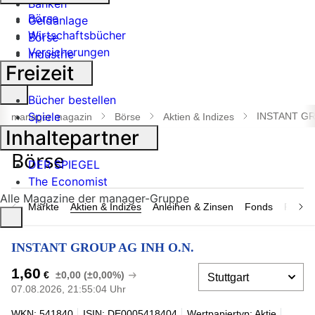
Banken
Börse
Geldanlage
Wirtschaftsbücher
Börse
Versicherungen
Industrie
Freizeit
Suche
Bücher bestellen
öffnen
Spiele
INSTANT GR
manager magazin
Börse
Aktien & Indizes
Inhaltepartner
DER SPIEGEL
The Economist
Alle Magazine der manager-Gruppe
Märkte
Aktien & Indizes
Anleihen & Zinsen
Fonds
Rohsto
INSTANT GROUP AG INH O.N.
1,60
€
±0,00 (±0,00%)
07.08.2026, 21:55:04 Uhr
WKN: 541840
ISIN: DE0005418404
Wertpapiertyp: Aktie