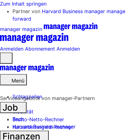
Zum Inhalt springen
Partner von
Harvard Business manager
manage
forward
manager magazin
Anmelden
Abonnement
Anmelden
Menü
öffnen
Menü
Schlagzeilen
Serviceangebote von manager-Partnern
Job
Mobilität
Tech
Brutto-Netto-Rechner
Harvard Business manager
Kurzarbeitergeld-Rechner
Finanzen
Handel