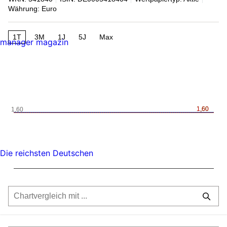
Währung: Euro
1T
3M
1J
5J
Max
manager magazin
1,60
1,60
1,60
Die reichsten Deutschen