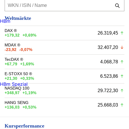
Weltmärkte
HBm
DAX ®
26.319,45
+179,32
+0,69%
MDAX ®
32.407,20
-23,92
-0,07%
TecDAX ®
4.068,78
+67,79
+1,69%
E-STOXX 50 ®
6.523,86
+21,30
+0,33%
HBm Spezial
NASDAQ 100
29.722,30
+348,97
+1,19%
HANG SENG
25.668,03
+136,03
+0,53%
Kursperformance