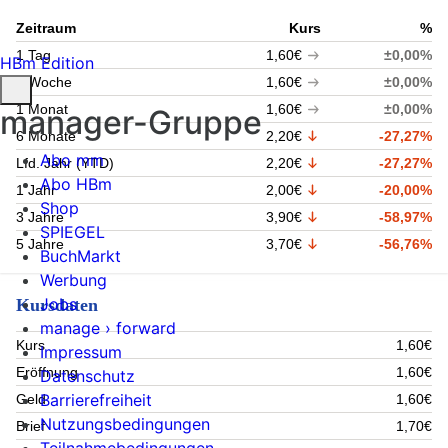
Zeitraum
Kurs
%
1 Tag
1,60€
±0,00%
HBm Edition
1 Woche
1,60€
±0,00%
1 Monat
1,60€
±0,00%
manager-Gruppe
6 Monate
2,20€
-27,27%
Abo mm
Lfd. Jahr (YTD)
2,20€
-27,27%
Abo HBm
1 Jahr
2,00€
-20,00%
Shop
3 Jahre
3,90€
-58,97%
SPIEGEL
5 Jahre
3,70€
-56,76%
BuchMarkt
Werbung
Jobs
Kursdaten
manage › forward
Kurs
1,60€
Impressum
Eröffnung
1,60€
Datenschutz
Barrierefreiheit
Geld
1,60€
Nutzungsbedingungen
Brief
1,70€