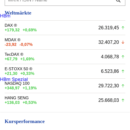
Weltmärkte
HBm
DAX ®
26.319,45
+179,32
+0,69%
MDAX ®
32.407,20
-23,92
-0,07%
TecDAX ®
4.068,78
+67,79
+1,69%
E-STOXX 50 ®
6.523,86
+21,30
+0,33%
HBm Spezial
NASDAQ 100
29.722,30
+348,97
+1,19%
HANG SENG
25.668,03
+136,03
+0,53%
Kursperformance