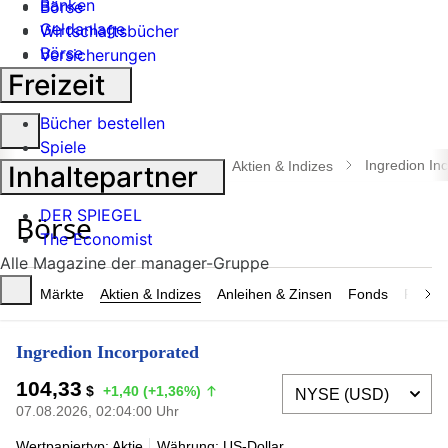
Banken
Börse
Geldanlage
Wirtschaftsbücher
Börse
Versicherungen
Industrie
Freizeit
Bücher bestellen
Suche
Spiele
öffnen
Ingredion In
manager magazin
Börse
Aktien & Indizes
Inhaltepartner
DER SPIEGEL
The Economist
Alle Magazine der manager-Gruppe
Märkte
Aktien & Indizes
Anleihen & Zinsen
Fonds
Rohsto
Ingredion Incorporated
104,33
$
+1,40 (+1,36%)
07.08.2026, 02:04:00 Uhr
Wertpapiertyp: Aktie
Währung: US-Dollar