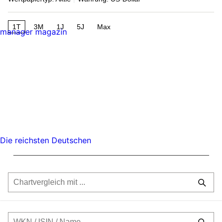
1T
3M
1J
5J
Max
manager magazin
Die reichsten Deutschen