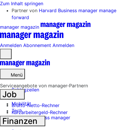
Zum Inhalt springen
Partner von
Harvard Business manager
manage
forward
manager magazin
Anmelden
Abonnement
Anmelden
Menü
öffnen
Menü
Serviceangebote von manager-Partnern
Schlagzeilen
Job
Mobilität
Brutto-Netto-Rechner
Tech
Kurzarbeitergeld-Rechner
Harvard Business manager
Finanzen
Handel