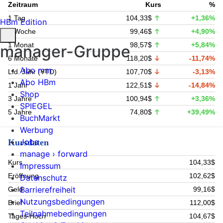
Zeitraum
Kurs
%
1 Tag
104,33$
+1,36%
HBm Edition
1 Woche
99,46$
+4,90%
1 Monat
98,57$
+5,84%
manager-Gruppe
6 Monate
118,20$
-11,74%
Abo mm
Lfd. Jahr (YTD)
107,70$
-3,13%
Abo HBm
1 Jahr
122,51$
-14,84%
Shop
3 Jahre
100,94$
+3,36%
SPIEGEL
5 Jahre
74,80$
+39,49%
BuchMarkt
Werbung
Jobs
Kursdaten
manage › forward
Kurs
104,33$
Impressum
Eröffnung
102,62$
Datenschutz
Barrierefreiheit
Geld
99,16$
Nutzungsbedingungen
Brief
112,00$
Teilnahmebedingungen
Tages-Hoch
104,67$