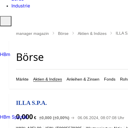
Industrie
Suche
öffnen
ILLA S
manager magazin
Börse
Aktien & Indizes
HBm
Märkte
Aktien & Indizes
Anleihen & Zinsen
Fonds
Rohs
ILLA S.P.A.
0,000
HBm Spezial
€
±0,000 (±0,00%)
06.06.2024, 08:07:08 Uhr