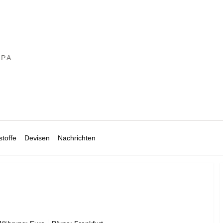
.P.A.
toffe
Devisen
Nachrichten