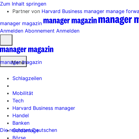
Zum Inhalt springen
Partner von
Harvard Business manager
manage forw
manager magazin
Anmelden
Abonnement
Anmelden
Menü
öffnen
manager magazin
Menü
Schlagzeilen
Mobilität
Tech
Harvard Business manager
Handel
Banken
Die reichsten Deutschen
Geldanlage
Börse