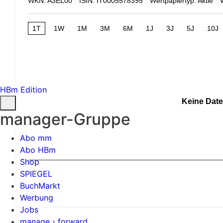
WKN: A3EL00
ISIN: IT0005578395
Wertpapiertyp: Aktie
1T
1W
1M
3M
6M
1J
3J
5J
10J
HBm Edition
Keine Date
manager-Gruppe
Abo mm
Abo HBm
Shop
SPIEGEL
BuchMarkt
Werbung
Jobs
manage › forward