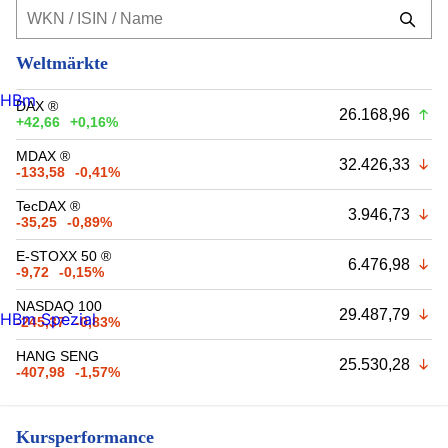
Weltmärkte
HBm
DAX ®
26.168,96
+42,66
+0,16%
MDAX ®
32.426,33
-133,58
-0,41%
TecDAX ®
3.946,73
-35,25
-0,89%
E-STOXX 50 ®
6.476,98
-9,72
-0,15%
NASDAQ 100
29.487,79
HBm Spezial
-245,37
-0,83%
HANG SENG
25.530,28
-407,98
-1,57%
Kursperformance