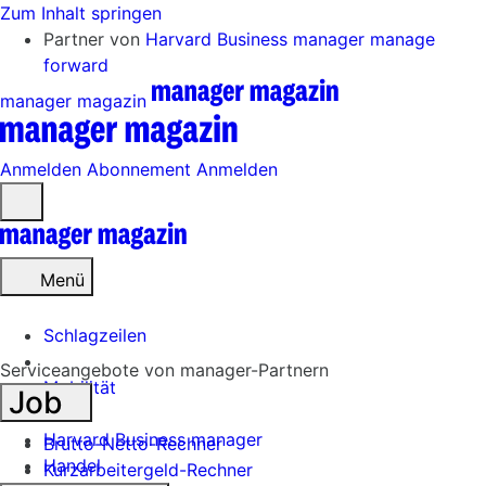
Zum Inhalt springen
Partner von
Harvard Business manager
manage
forward
manager magazin
Anmelden
Abonnement
Anmelden
Menü
öffnen
Menü
Schlagzeilen
Serviceangebote von manager-Partnern
Mobilität
Job
Tech
Harvard Business manager
Brutto-Netto-Rechner
Handel
Kurzarbeitergeld-Rechner