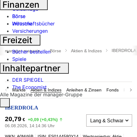
Banken
Finanzen
Geldanlage
Börse
Börse
Industrie
Wirtschaftsbücher
Versicherungen
Freizeit
Suche
öffnen
IBERDROLA
manager magazin
Börse
Aktien & Indizes
Bücher bestellen
Spiele
Inhaltepartner
DER SPIEGEL
The Economist
Märkte
Aktien & Indizes
Anleihen & Zinsen
Fonds
Rohsto
Alle Magazine der manager-Gruppe
IBERDROLA
20,79
€
+0,09 (+0,43%)
06.08.2026, 14:14:36 Uhr
WKN: A0M46B
ISIN: ES0144580Y14
Wertpapiertyp: Aktie