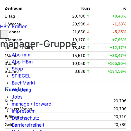
Zeitraum
Kurs
%
1 Tag
20,70€
+0,43%
1 Woche
20,99€
-1,38%
HBm Edition
1 Monat
21,85€
-5,25%
6 Monate
19,17€
+7,96%
manager-Gruppe
Lfd. Jahr (YTD)
18,45€
+12,17%
Abo mm
1 Jahr
15,51€
+33,47%
Abo HBm
3 Jahre
10,05€
+105,90%
Shop
5 Jahre
8,83€
+134,56%
SPIEGEL
BuchMarkt
Kursdaten
Werbung
Jobs
Kurs
20,79€
manage › forward
Schluss Vortag
20,70€
Impressum
Eröffnung
20,71€
Datenschutz
Barrierefreiheit
Geld
20,78€