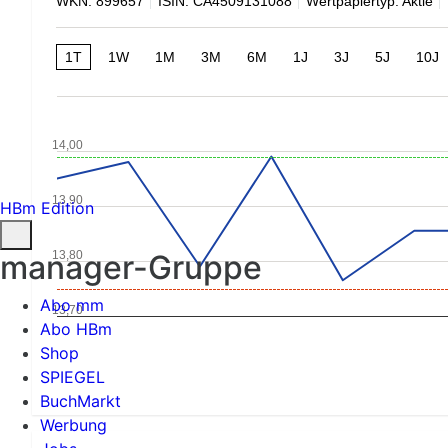
WKN: 899657
ISIN: CA4509131088
Wertpapiertyp: Aktie
1T
1W
1M
3M
6M
1J
3J
5J
10J
14,00
13,90
HBm Edition
13,80
manager-Gruppe
Abo mm
13,70
Abo HBm
Shop
SPIEGEL
BuchMarkt
Werbung