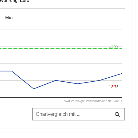
Währung: Euro
Max
13,99
13,75
vwd Vereinigte Wirtschaftsdienste GmbH