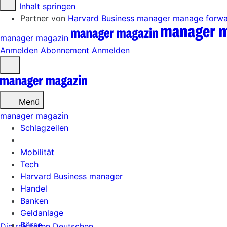
Zum Inhalt springen
Partner von
Harvard Business manager
manage forw
manager magazin
Anmelden
Abonnement
Anmelden
Menü
öffnen
Menü
manager magazin
Schlagzeilen
Mobilität
Tech
Harvard Business manager
Handel
Banken
Geldanlage
Börse
Die reichsten Deutschen