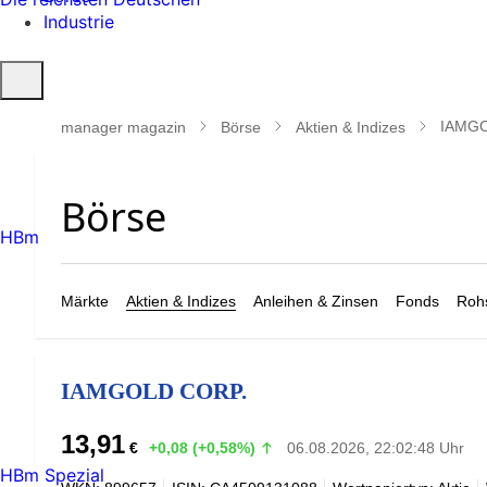
Industrie
Suche
öffnen
IAMGO
manager magazin
Börse
Aktien & Indizes
HBm
Märkte
Aktien & Indizes
Anleihen & Zinsen
Fonds
Rohs
IAMGOLD CORP.
13,91
€
+0,08 (+0,58%)
06.08.2026, 22:02:48 Uhr
HBm Spezial