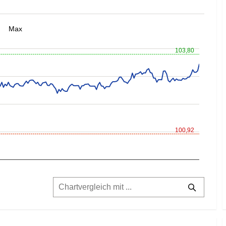
Max
103,80
100,92