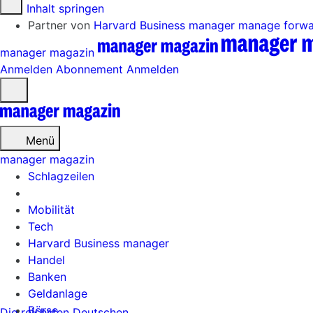
Zum Inhalt springen
Partner von
Harvard Business manager
manage forw
manager magazin
Anmelden
Abonnement
Anmelden
Menü
öffnen
Menü
manager magazin
Schlagzeilen
Mobilität
Tech
Harvard Business manager
Handel
Banken
Geldanlage
Börse
Die reichsten Deutschen