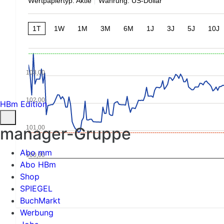
Wertpapiertyp: Aktie
Währung: US-Dollar
1T
1W
1M
3M
6M
1J
3J
5J
10J
103,00
102,00
HBm Edition
101,00
manager-Gruppe
Abo mm
100,00
Abo HBm
Shop
SPIEGEL
BuchMarkt
Werbung