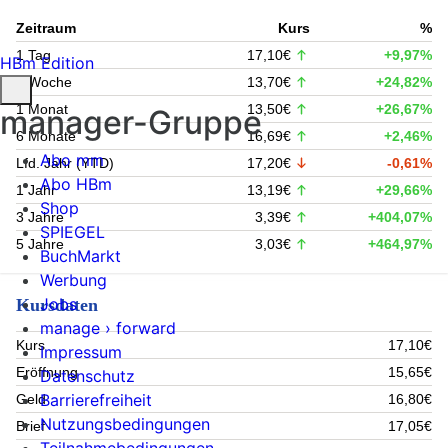
Zeitraum
Kurs
%
1 Tag
17,10€
+9,97%
HBm Edition
1 Woche
13,70€
+24,82%
1 Monat
13,50€
+26,67%
manager-Gruppe
6 Monate
16,69€
+2,46%
Abo mm
Lfd. Jahr (YTD)
17,20€
-0,61%
Abo HBm
1 Jahr
13,19€
+29,66%
Shop
3 Jahre
3,39€
+404,07%
SPIEGEL
5 Jahre
3,03€
+464,97%
BuchMarkt
Werbung
Jobs
Kursdaten
manage › forward
Kurs
17,10€
Impressum
Eröffnung
15,65€
Datenschutz
Barrierefreiheit
Geld
16,80€
Nutzungsbedingungen
Brief
17,05€