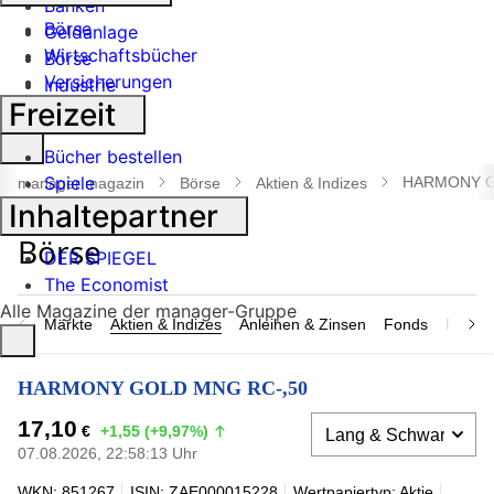
Banken
Börse
Geldanlage
Wirtschaftsbücher
Börse
Versicherungen
Industrie
Freizeit
Suche
Bücher bestellen
öffnen
Spiele
HARMONY G
manager magazin
Börse
Aktien & Indizes
Inhaltepartner
DER SPIEGEL
The Economist
Alle Magazine der manager-Gruppe
Märkte
Aktien & Indizes
Anleihen & Zinsen
Fonds
Rohsto
HARMONY GOLD MNG RC-,50
17,10
€
+1,55 (+9,97%)
07.08.2026, 22:58:13 Uhr
WKN: 851267
ISIN: ZAE000015228
Wertpapiertyp: Aktie