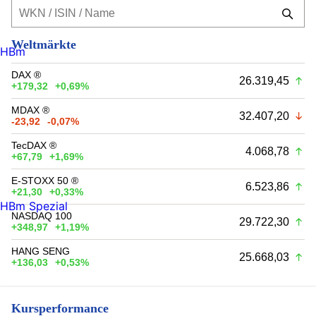
Weltmärkte
HBm
DAX ®
26.319,45
+179,32
+0,69%
MDAX ®
32.407,20
-23,92
-0,07%
TecDAX ®
4.068,78
+67,79
+1,69%
E-STOXX 50 ®
6.523,86
+21,30
+0,33%
HBm Spezial
NASDAQ 100
29.722,30
+348,97
+1,19%
HANG SENG
25.668,03
+136,03
+0,53%
Kursperformance