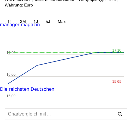
Währung: Euro
1T
3M
1J
5J
Max
manager magazin
17,10
17,00
16,00
15,65
Die reichsten Deutschen
15,00