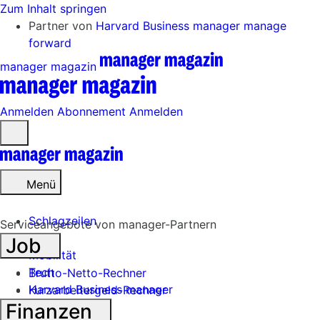
Zum Inhalt springen
Partner von
Harvard Business manager
manage
forward
manager magazin
Anmelden
Abonnement
Anmelden
Menü
öffnen
Menü
Schlagzeilen
Serviceangebote von manager-Partnern
Job
Mobilität
Tech
Brutto-Netto-Rechner
Harvard Business manager
Kurzarbeitergeld-Rechner
Finanzen
Handel