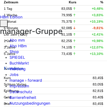
Zeitraum
Kurs
%
1 Tag
83,05$
+0,48%
1 Woche
79,99$
+3,83%
HBm Edition
1 Monat
75,37$
+10,19%
6 Monate
92,08$
-9,81%
manager-Gruppe
Lfd. Jahr (YTD)
81,10$
+2,41%
Abo mm
1 Jahr
82,25$
+0,98%
Abo HBm
3 Jahre
74,10$
+12,07%
Shop
5 Jahre
73,43$
+13,10%
SPIEGEL
BuchMarkt
Kursdaten
Werbung
Jobs
Kurs
83,45$
manage › forward
Schluss Vortag
83,05$
Impressum
Eröffnung
82,81$
Datenschutz
Barrierefreiheit
Geld
83,40$
Nutzungsbedingungen
Brief
83,45$