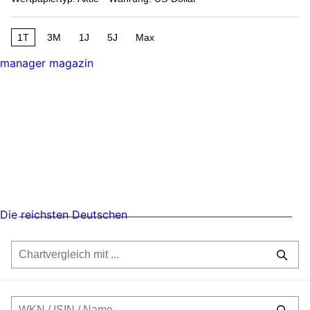
1T
3M
1J
5J
Max
manager magazin
Die reichsten Deutschen