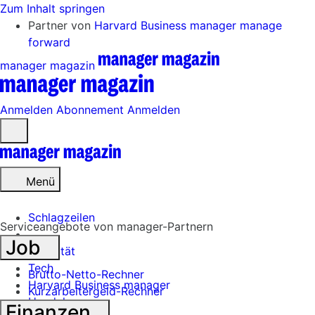
Zum Inhalt springen
Partner von
Harvard Business manager
manage
forward
manager magazin
Anmelden
Abonnement
Anmelden
Menü
öffnen
Menü
Schlagzeilen
Serviceangebote von manager-Partnern
Job
Mobilität
Tech
Brutto-Netto-Rechner
Harvard Business manager
Kurzarbeitergeld-Rechner
Handel
Finanzen