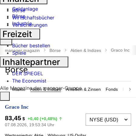
Banken
Geldanlage
Börse
Börse
Wirtschaftsbücher
Industrie
Versicherungen
Freizeit
Suche
Bücher bestellen
öffnen
Graco Inc
manager magazin
Börse
Aktien & Indizes
Spiele
Inhaltepartner
DER SPIEGEL
The Economist
Alle Magazine der manager-Gruppe
Märkte
Aktien & Indizes
Anleihen & Zinsen
Fonds
Rohsto
Graco Inc
83,45
$
+0,40 (+0,48%)
07.08.2026, 19:53:34 Uhr
Wertpapiertyp: Aktie
Währung: US-Dollar