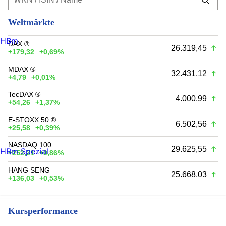
Weltmärkte
HBm
DAX ®
26.319,45
+179,32
+0,69%
MDAX ®
32.431,12
+4,79
+0,01%
TecDAX ®
4.000,99
+54,26
+1,37%
E-STOXX 50 ®
6.502,56
+25,58
+0,39%
NASDAQ 100
29.625,55
HBm Spezial
+252,21
+0,86%
HANG SENG
25.668,03
+136,03
+0,53%
Kursperformance