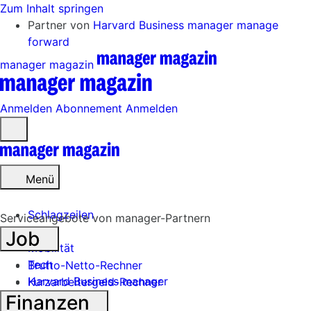
Zum Inhalt springen
Partner von
Harvard Business manager
manage
forward
manager magazin
Anmelden
Abonnement
Anmelden
Menü
öffnen
Menü
Schlagzeilen
Serviceangebote von manager-Partnern
Job
Mobilität
Tech
Brutto-Netto-Rechner
Harvard Business manager
Kurzarbeitergeld-Rechner
Finanzen
Handel