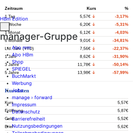
Zeitraum
Kurs
%
1 Tag
5,57€
-3,17%
HBm Edition
1 Woche
6,20€
-5,31%
1 Monat
6,12€
-4,03%
manager-Gruppe
6 Monate
9,01€
-34,81%
Abo mm
Lfd. Jahr (YTD)
7,56€
-22,37%
Abo HBm
1 Jahr
8,62€
-31,90%
Shop
3 Jahre
11,78€
-50,14%
SPIEGEL
5 Jahre
13,98€
-57,99%
BuchMarkt
Werbung
Jobs
Kursdaten
manage › forward
Kurs
5,57€
Impressum
Eröffnung
5,87€
Datenschutz
Barrierefreiheit
Geld
5,52€
Nutzungsbedingungen
Brief
5,62€