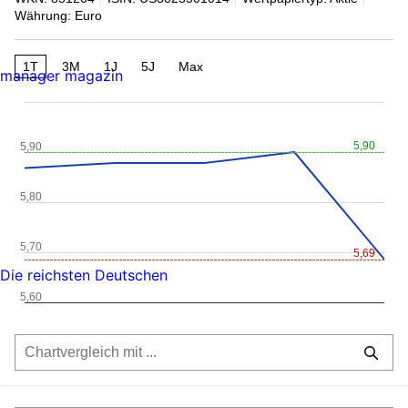
Währung: Euro
1T
3M
1J
5J
Max
manager magazin
5,90
5,90
5,80
5,70
5,69
Die reichsten Deutschen
5,60