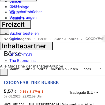
Banken
Börse
Geldanlage
Wirtschaftsbücher
Börse
Versicherungen
Industrie
Freizeit
Suche
Bücher bestellen
öffnen
Spiele
GOODYEAR 
manager magazin
Börse
Aktien & Indizes
Inhaltepartner
DER SPIEGEL
The Economist
Alle Magazine der manager-Gruppe
Märkte
Aktien & Indizes
Anleihen & Zinsen
Fonds
Rohsto
GOODYEAR TIRE RUBBER
5,57
€
-0,19 (-3,17%)
07.08.2026, 22:02:59 Uhr
WKN: 851204
ISIN: US3825501014
Wertpapiertyp: Aktie