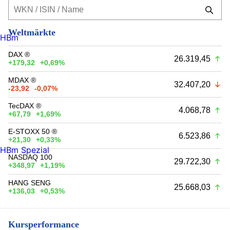
Weltmärkte
HBm
DAX ®
26.319,45
+179,32
+0,69%
MDAX ®
32.407,20
-23,92
-0,07%
TecDAX ®
4.068,78
+67,79
+1,69%
E-STOXX 50 ®
6.523,86
+21,30
+0,33%
HBm Spezial
NASDAQ 100
29.722,30
+348,97
+1,19%
HANG SENG
25.668,03
+136,03
+0,53%
Kursperformance