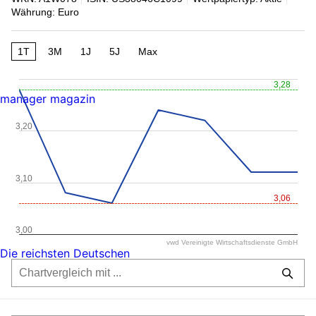
Währung: Euro
1T
3M
1J
5J
Max
3,28
manager magazin
3,20
3,10
3,06
3,00
vwd Vereinigte Wirtschaftsdienste GmbH
Die reichsten Deutschen