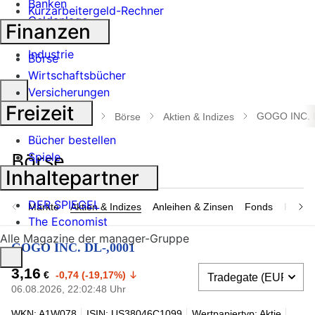
Banken
Kurzarbeitergeld-Rechner
Geldanlage
Finanzen
Börse
Industrie
Börse
Wirtschaftsbücher
Suche
Versicherungen
öffnen
Freizeit
GOGO INC. 
manager magazin
Börse
Aktien & Indizes
Bücher bestellen
Spiele
Inhaltepartner
DER SPIEGEL
Märkte
Aktien & Indizes
Anleihen & Zinsen
Fonds
Rohsto
The Economist
Alle Magazine der manager-Gruppe
GOGO INC. DL-,0001
3,16
€
-0,74 (-19,17%)
06.08.2026, 22:02:48 Uhr
WKN: A1W078
ISIN: US38046C1099
Wertpapiertyp: Aktie