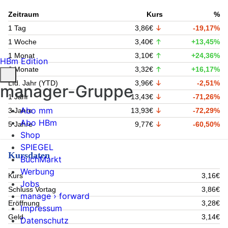
Zeitraum
Kurs
%
1 Tag
3,86€
-19,17%
1 Woche
3,40€
+13,45%
1 Monat
3,10€
+24,36%
HBm Edition
6 Monate
3,32€
+16,17%
Lfd. Jahr (YTD)
3,96€
-2,51%
manager-Gruppe
1 Jahr
13,43€
-71,26%
Abo mm
3 Jahre
13,93€
-72,29%
Abo HBm
5 Jahre
9,77€
-60,50%
Shop
SPIEGEL
Kursdaten
BuchMarkt
Werbung
Kurs
3,16€
Jobs
Schluss Vortag
3,86€
manage › forward
Eröffnung
3,28€
Impressum
Geld
3,14€
Datenschutz