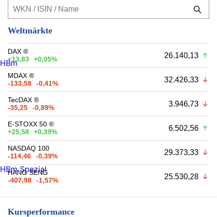
Weltmärkte
DAX ®
26.140,13
+13,83
+0,05%
HBm
MDAX ®
32.426,33
-133,58
-0,41%
TecDAX ®
3.946,73
-35,25
-0,89%
E-STOXX 50 ®
6.502,56
+25,58
+0,39%
NASDAQ 100
29.373,33
-114,46
-0,39%
HBm Spezial
HANG SENG
25.530,28
-407,98
-1,57%
Kursperformance