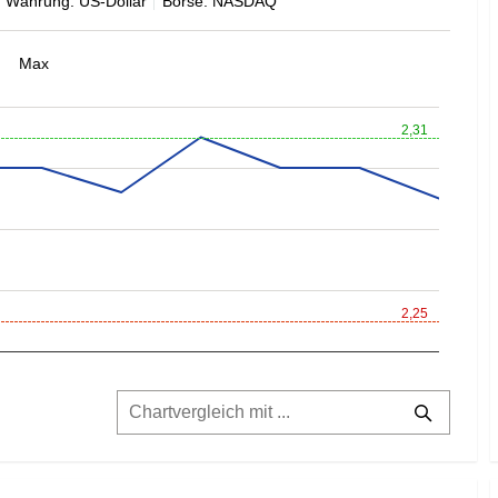
Währung: US-Dollar
Börse: NASDAQ
Max
2,31
2,25