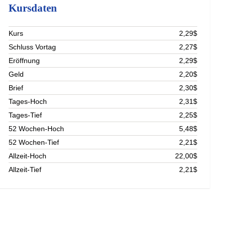
Kursdaten
Kurs
2,29$
Schluss Vortag
2,27$
Eröffnung
2,29$
Geld
2,20$
Brief
2,30$
Tages-Hoch
2,31$
Tages-Tief
2,25$
52 Wochen-Hoch
5,48$
52 Wochen-Tief
2,21$
Allzeit-Hoch
22,00$
Allzeit-Tief
2,21$