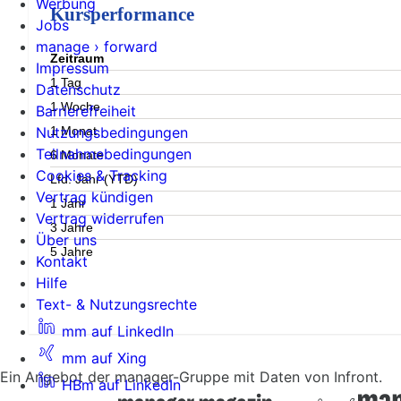
Werbung
Kursperformance
Jobs
manage › forward
Zeitraum
Impressum
1 Tag
Datenschutz
1 Woche
Barrierefreiheit
1 Monat
Nutzungsbedingungen
Teilnahmebedingungen
6 Monate
Cookies & Tracking
Lfd. Jahr (YTD)
Vertrag kündigen
1 Jahr
Vertrag widerrufen
3 Jahre
Über uns
5 Jahre
Kontakt
Hilfe
Text- & Nutzungsrechte
mm auf LinkedIn
mm auf Xing
Ein Angebot der manager-Gruppe mit Daten von Infront.
HBm auf LinkedIn