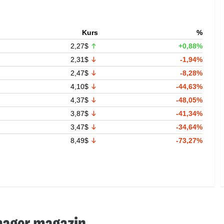
Kurs
%
2,27$
+0,88%
2,31$
-1,94%
2,47$
-8,28%
4,10$
-44,63%
4,37$
-48,05%
3,87$
-41,34%
3,47$
-34,64%
8,49$
-73,27%