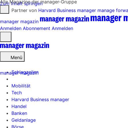
Alle Magazine der manager-Gruppe
Zum Inhalt springen
Partner von
Harvard Business manager
manage forw
manager magazin
Anmelden
Abonnement
Anmelden
Menü
öffnen
Menü
Schlagzeilen
manager magazin
Mobilität
Tech
Harvard Business manager
Handel
Banken
Geldanlage
Börse