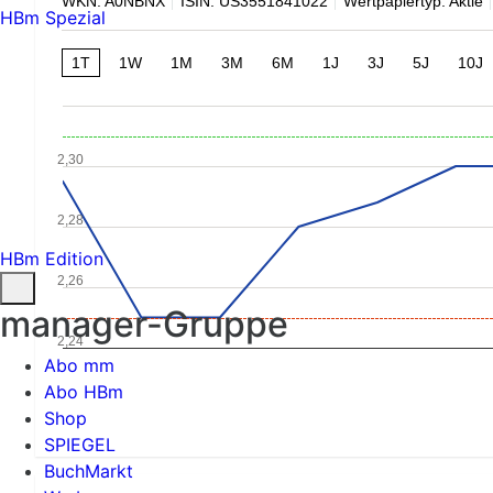
WKN: A0NBNX
ISIN: US3551841022
Wertpapiertyp: Aktie
HBm Spezial
1T
1W
1M
3M
6M
1J
3J
5J
10J
2,30
2,28
HBm Edition
2,26
manager-Gruppe
2,24
Abo mm
Abo HBm
Shop
SPIEGEL
BuchMarkt