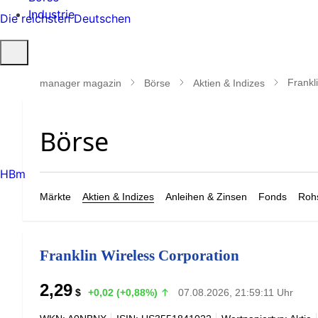
Industrie
Die reichsten Deutschen
Suche
öffnen
Frankl
manager magazin
Börse
Aktien & Indizes
HBm
Märkte
Aktien & Indizes
Anleihen & Zinsen
Fonds
Rohs
Franklin Wireless Corporation
2,29
$
+0,02 (+0,88%)
07.08.2026, 21:59:11 Uhr