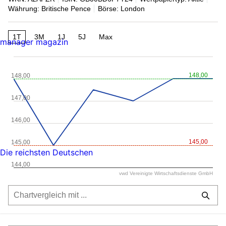
Währung: Britische Pence
Börse: London
1T
3M
1J
5J
Max
manager magazin
148,00
148,00
147,00
146,00
145,00
145,00
Die reichsten Deutschen
144,00
vwd Vereinigte Wirtschaftsdienste GmbH