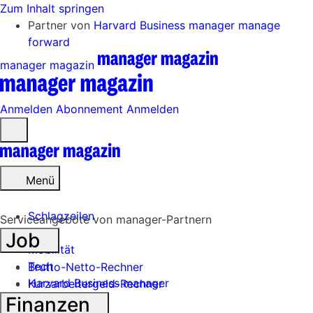
Zum Inhalt springen
Partner von
Harvard Business manager
manage
forward
manager magazin
Anmelden
Abonnement
Anmelden
Menü
öffnen
Menü
Schlagzeilen
Serviceangebote von manager-Partnern
Job
Mobilität
Tech
Brutto-Netto-Rechner
Harvard Business manager
Kurzarbeitergeld-Rechner
Finanzen
Handel