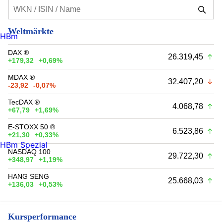
Weltmärkte
HBm
DAX ®
26.319,45
+179,32
+0,69%
MDAX ®
32.407,20
-23,92
-0,07%
TecDAX ®
4.068,78
+67,79
+1,69%
E-STOXX 50 ®
6.523,86
+21,30
+0,33%
HBm Spezial
NASDAQ 100
29.722,30
+348,97
+1,19%
HANG SENG
25.668,03
+136,03
+0,53%
Kursperformance