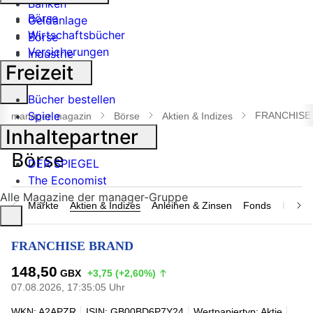
Banken
Börse
Geldanlage
Wirtschaftsbücher
Börse
Versicherungen
Industrie
Freizeit
Suche
Bücher bestellen
öffnen
Spiele
FRANCHISE
manager magazin
Börse
Aktien & Indizes
Inhaltepartner
DER SPIEGEL
The Economist
Alle Magazine der manager-Gruppe
Märkte
Aktien & Indizes
Anleihen & Zinsen
Fonds
Rohsto
FRANCHISE BRAND
148,50
GBX
+3,75 (+2,60%)
07.08.2026, 17:35:05 Uhr
WKN: A2APZR
ISIN: GB00BD6P7Y24
Wertpapiertyp: Aktie