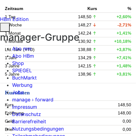
Zeitraum
Kurs
%
1 Tag
148,50
+2,60%
HBm Edition
1 Woche
148,27
-2,71%
1 Monat
142,24
+1,41%
manager-Gruppe
6 Monate
130,92
+10,18%
Abo mm
Lfd. Jahr (YTD)
138,88
+3,87%
Abo HBm
1 Jahr
134,29
+7,41%
Shop
3 Jahre
142,15
+1,48%
SPIEGEL
5 Jahre
138,96
+3,81%
BuchMarkt
Werbung
Jobs
Kursdaten
manage › forward
Kurs
148,50
Impressum
Eröffnung
148,00
Datenschutz
Barrierefreiheit
Geld
0,00
Nutzungsbedingungen
Brief
0,00