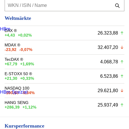
Weltmärkte
HBm
DAX ®
26.323,88
+4,43
+0,02%
MDAX ®
32.407,20
-23,92
-0,07%
TecDAX ®
4.068,78
+67,79
+1,69%
E-STOXX 50 ®
6.523,86
+21,30
+0,33%
NASDAQ 100
29.621,80
HBm Spezial
-100,50
-0,34%
HANG SENG
25.937,49
+286,39
+1,12%
Kursperformance