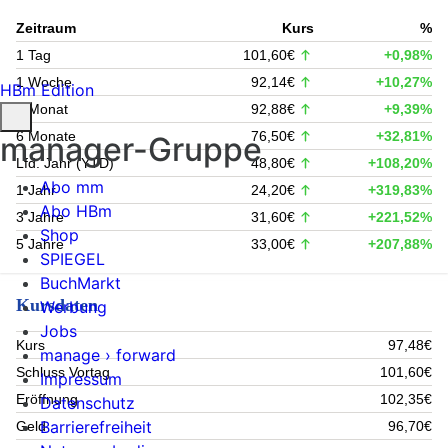
Zeitraum
Kurs
%
1 Tag
101,60€
+0,98%
1 Woche
92,14€
+10,27%
HBm Edition
1 Monat
92,88€
+9,39%
6 Monate
76,50€
+32,81%
manager-Gruppe
Lfd. Jahr (YTD)
48,80€
+108,20%
Abo mm
1 Jahr
24,20€
+319,83%
Abo HBm
3 Jahre
31,60€
+221,52%
Shop
5 Jahre
33,00€
+207,88%
SPIEGEL
BuchMarkt
Kursdaten
Werbung
Jobs
Kurs
97,48€
manage › forward
Schluss Vortag
101,60€
Impressum
Eröffnung
102,35€
Datenschutz
Barrierefreiheit
Geld
96,70€