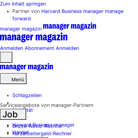
Zum Inhalt springen
Partner von
Harvard Business manager
manage
forward
manager magazin
Anmelden
Abonnement
Anmelden
Menü
öffnen
Menü
Schlagzeilen
Serviceangebote von manager-Partnern
Mobilität
Job
Tech
Harvard Business manager
Brutto-Netto-Rechner
Handel
Kurzarbeitergeld-Rechner