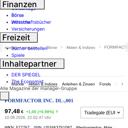
Banken
Finanzen
Geldanlage
Börse
Börse
Industrie
Wirtschaftsbücher
Versicherungen
Freizeit
Suche
öffnen
FORMFACTOR
manager magazin
Börse
Aktien & Indizes
Bücher bestellen
Spiele
Inhaltepartner
DER SPIEGEL
The Economist
Märkte
Aktien & Indizes
Anleihen & Zinsen
Fonds
Rohsto
Alle Magazine der manager-Gruppe
FORMFACTOR INC. DL-,001
97,48
€
+1,00 (+0,98%)
10.08.2026, 22:02:47 Uhr
WKN: 577767
ISIN: US3463751087
Wertpapiertyp: Aktie