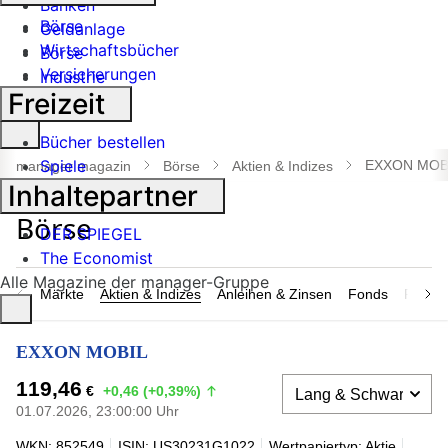
Banken
Börse
Geldanlage
Wirtschaftsbücher
Börse
Versicherungen
Industrie
Freizeit
Suche
Bücher bestellen
öffnen
Spiele
EXXON MOB
manager magazin
Börse
Aktien & Indizes
Inhaltepartner
DER SPIEGEL
The Economist
Alle Magazine der manager-Gruppe
Märkte
Aktien & Indizes
Anleihen & Zinsen
Fonds
Rohsto
EXXON MOBIL
119,46
€
+0,46 (+0,39%)
01.07.2026, 23:00:00 Uhr
WKN: 852549
ISIN: US30231G1022
Wertpapiertyp: Aktie