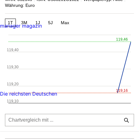
Währung: Euro
1T
3M
1J
5J
Max
manager magazin
119,46
119,40
119,30
119,20
119,16
Die reichsten Deutschen
119,10