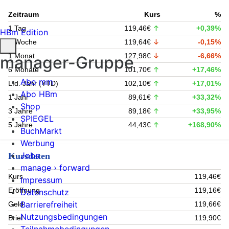
Zeitraum
Kurs
%
1 Tag
119,46€
+0,39%
HBm Edition
1 Woche
119,64€
-0,15%
1 Monat
127,98€
-6,66%
manager-Gruppe
6 Monate
101,70€
+17,46%
Abo mm
Lfd. Jahr (YTD)
102,10€
+17,01%
Abo HBm
1 Jahr
89,61€
+33,32%
Shop
3 Jahre
89,18€
+33,95%
SPIEGEL
5 Jahre
44,43€
+168,90%
BuchMarkt
Werbung
Jobs
Kursdaten
manage › forward
Kurs
119,46€
Impressum
Eröffnung
119,16€
Datenschutz
Barrierefreiheit
Geld
119,66€
Nutzungsbedingungen
Brief
119,90€