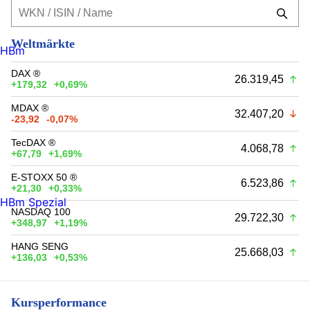
Weltmärkte
HBm
DAX ®
26.319,45
+179,32
+0,69%
MDAX ®
32.407,20
-23,92
-0,07%
TecDAX ®
4.068,78
+67,79
+1,69%
E-STOXX 50 ®
6.523,86
+21,30
+0,33%
HBm Spezial
NASDAQ 100
29.722,30
+348,97
+1,19%
HANG SENG
25.668,03
+136,03
+0,53%
Kursperformance