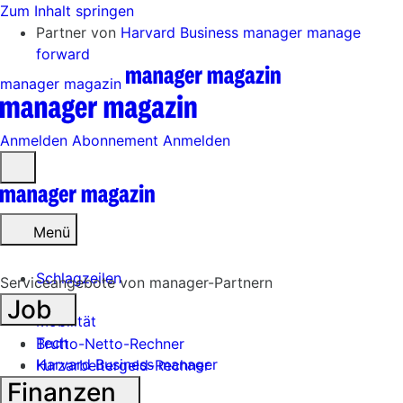
Zum Inhalt springen
Partner von
Harvard Business manager
manage
forward
manager magazin
Anmelden
Abonnement
Anmelden
Menü
öffnen
Menü
Schlagzeilen
Serviceangebote von manager-Partnern
Job
Mobilität
Tech
Brutto-Netto-Rechner
Harvard Business manager
Kurzarbeitergeld-Rechner
Finanzen
Handel