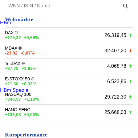
Weltmärkte
HBm
DAX ®
26.319,45
+179,32
+0,69%
MDAX ®
32.407,20
-23,92
-0,07%
TecDAX ®
4.068,78
+67,79
+1,69%
E-STOXX 50 ®
6.523,86
+21,30
+0,33%
HBm Spezial
NASDAQ 100
29.722,30
+348,97
+1,19%
HANG SENG
25.668,03
+136,03
+0,53%
Kursperformance