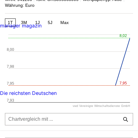
Währung: Euro
1T
3M
1J
5J
Max
manager magazin
8,02
8,00
7,98
7,95
7,95
Die reichsten Deutschen
7,93
vwd Vereinigte Wirtschaftsdienste GmbH