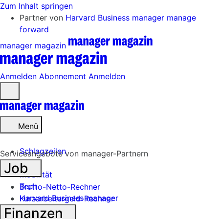
Zum Inhalt springen
Partner von
Harvard Business manager
manage
forward
manager magazin
Anmelden
Abonnement
Anmelden
Menü
öffnen
Menü
Schlagzeilen
Serviceangebote von manager-Partnern
Job
Mobilität
Tech
Brutto-Netto-Rechner
Harvard Business manager
Kurzarbeitergeld-Rechner
Finanzen
Handel