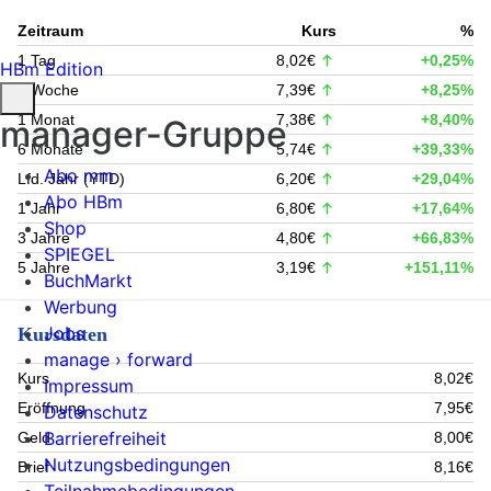
Zeitraum
Kurs
%
1 Tag
8,02€
+0,25%
HBm Edition
1 Woche
7,39€
+8,25%
1 Monat
7,38€
+8,40%
manager-Gruppe
6 Monate
5,74€
+39,33%
Abo mm
Lfd. Jahr (YTD)
6,20€
+29,04%
Abo HBm
1 Jahr
6,80€
+17,64%
Shop
3 Jahre
4,80€
+66,83%
SPIEGEL
5 Jahre
3,19€
+151,11%
BuchMarkt
Werbung
Jobs
Kursdaten
manage › forward
Kurs
8,02€
Impressum
Eröffnung
7,95€
Datenschutz
Barrierefreiheit
Geld
8,00€
Nutzungsbedingungen
Brief
8,16€