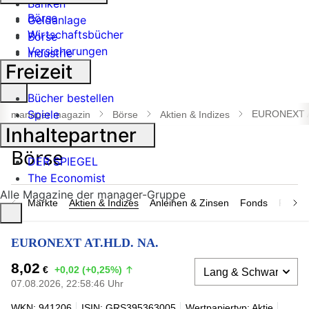
Banken
Börse
Geldanlage
Wirtschaftsbücher
Börse
Versicherungen
Industrie
Freizeit
Suche
Bücher bestellen
öffnen
Spiele
EURONEXT A
manager magazin
Börse
Aktien & Indizes
Inhaltepartner
DER SPIEGEL
The Economist
Alle Magazine der manager-Gruppe
Märkte
Aktien & Indizes
Anleihen & Zinsen
Fonds
Rohsto
EURONEXT AT.HLD. NA.
8,02
€
+0,02 (+0,25%)
07.08.2026, 22:58:46 Uhr
WKN: 941206
ISIN: GRS395363005
Wertpapiertyp: Aktie