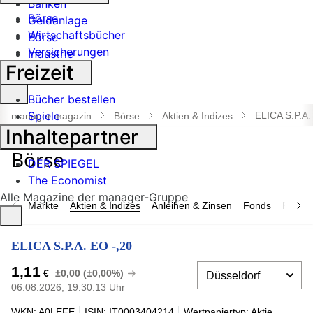
Banken
Börse
Geldanlage
Wirtschaftsbücher
Börse
Versicherungen
Industrie
Freizeit
Suche
Bücher bestellen
öffnen
Spiele
ELICA S.P.A.
manager magazin
Börse
Aktien & Indizes
Inhaltepartner
DER SPIEGEL
The Economist
Alle Magazine der manager-Gruppe
Märkte
Aktien & Indizes
Anleihen & Zinsen
Fonds
Rohsto
ELICA S.P.A. EO -,20
1,11
€
±0,00 (±0,00%)
06.08.2026, 19:30:13 Uhr
WKN: A0LEFE
ISIN: IT0003404214
Wertpapiertyp: Aktie