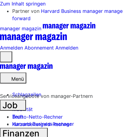
Zum Inhalt springen
Partner von
Harvard Business manager
manage
forward
manager magazin
Anmelden
Abonnement
Anmelden
Menü
öffnen
Menü
Schlagzeilen
Serviceangebote von manager-Partnern
Job
Mobilität
Tech
Brutto-Netto-Rechner
Harvard Business manager
Kurzarbeitergeld-Rechner
Finanzen
Handel