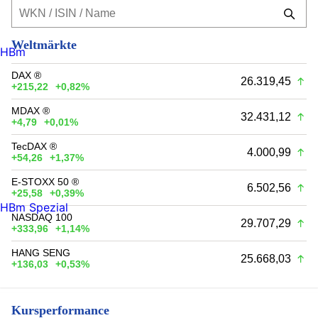
Weltmärkte
HBm
DAX ®
26.319,45
+215,22
+0,82%
MDAX ®
32.431,12
+4,79
+0,01%
TecDAX ®
4.000,99
+54,26
+1,37%
E-STOXX 50 ®
6.502,56
+25,58
+0,39%
HBm Spezial
NASDAQ 100
29.707,29
+333,96
+1,14%
HANG SENG
25.668,03
+136,03
+0,53%
Kursperformance