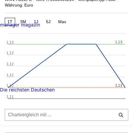
Währung: Euro
1T
3M
1J
5J
Max
manager magazin
1,13
1,13
1,12
1,12
1,12
1,11
1,12
Die reichsten Deutschen
1,11