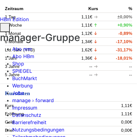
Zeitraum
Kurs
%
1 Tag
1,11€
±0,00%
HBm Edition
1 Woche
1,11€
+0,90%
1 Monat
1,12€
-0,89%
manager-Gruppe
6 Monate
1,34€
-17,10%
Abo mm
Lfd. Jahr (YTD)
1,62€
-31,17%
Abo HBm
1 Jahr
1,36€
-18,01%
Shop
3 Jahre
--
--
SPIEGEL
5 Jahre
--
--
BuchMarkt
Werbung
Jobs
Kursdaten
manage › forward
Kurs
1,11€
Impressum
Eröffnung
1,11€
Datenschutz
Barrierefreiheit
Geld
0,00€
Nutzungsbedingungen
Brief
0,00€