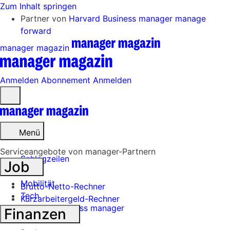
Zum Inhalt springen
Partner von
Harvard Business manager
manage
forward
manager magazin
Anmelden
Abonnement
Anmelden
Menü
öffnen
Menü
Serviceangebote von manager-Partnern
Schlagzeilen
Job
Mobilität
Brutto-Netto-Rechner
Tech
Kurzarbeitergeld-Rechner
Harvard Business manager
Finanzen
Handel