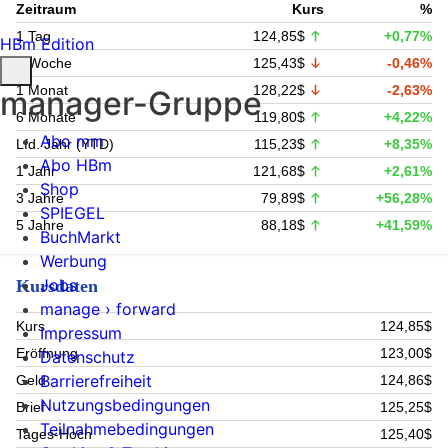
Zeitraum
Kurs
%
1 Tag
124,85$
+0,77%
HBm Edition
1 Woche
125,43$
-0,46%
1 Monat
128,22$
-2,63%
manager-Gruppe
6 Monate
119,80$
+4,22%
Abo mm
Lfd. Jahr (YTD)
115,23$
+8,35%
Abo HBm
1 Jahr
121,68$
+2,61%
Shop
3 Jahre
79,89$
+56,28%
SPIEGEL
5 Jahre
88,18$
+41,59%
BuchMarkt
Werbung
Jobs
Kursdaten
manage › forward
Kurs
124,85$
Impressum
Eröffnung
123,00$
Datenschutz
Barrierefreiheit
Geld
124,86$
Nutzungsbedingungen
Brief
125,25$
Teilnahmebedingungen
Tages-Hoch
125,40$