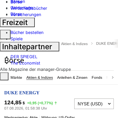
Banken
Börse
Geldanlage
Wirtschaftsbücher
Börse
Versicherungen
Industrie
Freizeit
Bücher bestellen
Suche
Spiele
öffnen
DUKE ENER
manager magazin
Börse
Aktien & Indizes
Inhaltepartner
DER SPIEGEL
The Economist
Alle Magazine der manager-Gruppe
Märkte
Aktien & Indizes
Anleihen & Zinsen
Fonds
Rohsto
DUKE ENERGY
124,85
$
+0,95 (+0,77%)
07.08.2026, 01:58:38 Uhr
Wertpapiertyp: Aktie
Währung: US-Dollar