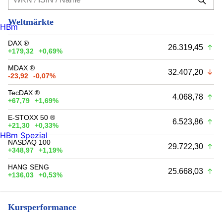
Weltmärkte
HBm
DAX ®
26.319,45
+179,32
+0,69%
MDAX ®
32.407,20
-23,92
-0,07%
TecDAX ®
4.068,78
+67,79
+1,69%
E-STOXX 50 ®
6.523,86
+21,30
+0,33%
HBm Spezial
NASDAQ 100
29.722,30
+348,97
+1,19%
HANG SENG
25.668,03
+136,03
+0,53%
Kursperformance