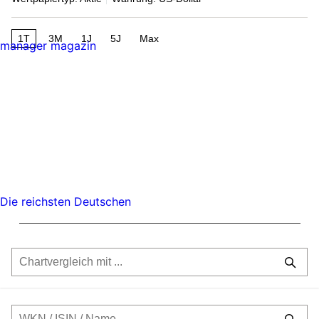
1T
3M
1J
5J
Max
manager magazin
Die reichsten Deutschen