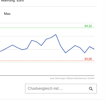
Währung: Euro
Max
94,32
93,06
vwd Vereinigte Wirtschaftsdienste GmbH