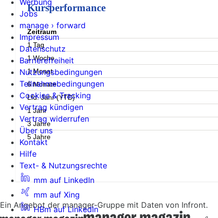
Werbung
Kursperformance
Jobs
manage › forward
Zeitraum
Impressum
1 Tag
Datenschutz
1 Woche
Barrierefreiheit
1 Monat
Nutzungsbedingungen
Teilnahmebedingungen
6 Monate
Cookies & Tracking
Lfd. Jahr (YTD)
Vertrag kündigen
1 Jahr
Vertrag widerrufen
3 Jahre
Über uns
5 Jahre
Kontakt
Hilfe
Text- & Nutzungsrechte
mm auf LinkedIn
mm auf Xing
Ein Angebot der manager-Gruppe mit Daten von Infront.
HBm auf LinkedIn