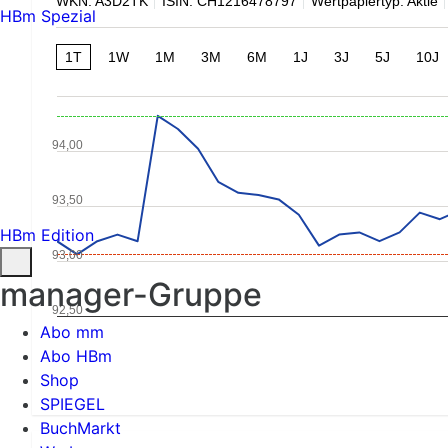
WKN: A3D2TK
ISIN: CH1216478797
Wertpapiertyp: Aktie
HBm Spezial
1T
1W
1M
3M
6M
1J
3J
5J
10J
94,00
93,50
HBm Edition
93,00
manager-Gruppe
92,50
Abo mm
Abo HBm
Shop
SPIEGEL
BuchMarkt