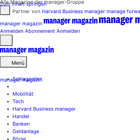
Alle Magazine der manager-Gruppe
Zum Inhalt springen
Partner von
Harvard Business manager
manage forw
manager magazin
Anmelden
Abonnement
Anmelden
Menü
öffnen
Menü
Schlagzeilen
manager magazin
Mobilität
Tech
Harvard Business manager
Handel
Banken
Geldanlage
Börse