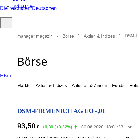
Industrie
Die reichsten Deutschen
Suche
öffnen
DSM-F
manager magazin
Börse
Aktien & Indizes
HBm
Märkte
Aktien & Indizes
Anleihen & Zinsen
Fonds
Rohs
DSM-FIRMENICH AG EO -,01
93,50
€
+0,30 (+0,32%)
06.08.2026, 18:01:33 Uhr